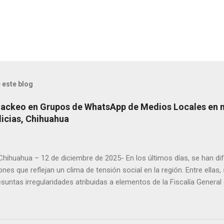
 este blog
Hackeo en Grupos de WhatsApp de Medios Locales en 
licias, Chihuahua
 Chihuahua – 12 de diciembre de 2025- En los últimos días, se han di
ones que reflejan un clima de tensión social en la región. Entre ellas
suntas irregularidades atribuidas a elementos de la Fiscalía General
aciones de agricultores en rechazo a la Ley de Agua. Ayer, durante
ora Andrea Chávez, se registraron protestas en las que se colocaro
ora y del senador Adán Augusto López, acompañadas de mensajes de