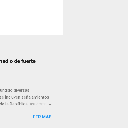
medio de fuerte
fundido diversas
, se incluyen señalamientos
 de la República, así como
 una posada organizada por
LEER MÁS
n lonas con imágenes de la
 inconformidad. En este