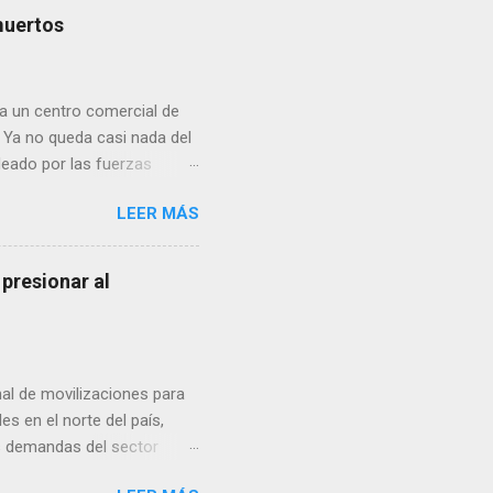
eo que ya afectó a
muertos
pp administrados por
 desde números
ar por administradores de
a un centro comercial de
 Ya no queda casi nada del
deado por las fuerzas
ital ucraniana y destruyó
LEER MÁS
 en mi casa, mi
r”, recuerda Vladimir, de 76
eléctrica) térmica a unos
presionar al
. Inaugurado a inicios de
del consumo, con sus 250
to. Toda la parte sur de...
l de movilizaciones para
es en el norte del país,
as demandas del sector
tado federal, informó que