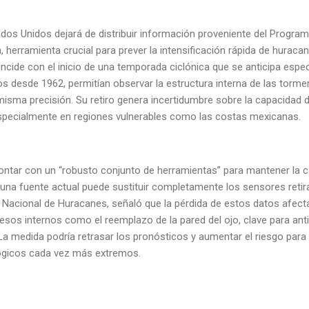
stados Unidos dejará de distribuir información proveniente del Program
herramienta crucial para prever la intensificación rápida de huraca
incide con el inicio de una temporada ciclónica que se anticipa espe
ivos desde 1962, permitían observar la estructura interna de las torme
misma precisión. Su retiro genera incertidumbre sobre la capacidad
especialmente en regiones vulnerables como las costas mexicanas.
tar con un “robusto conjunto de herramientas” para mantener la ca
guna fuente actual puede sustituir completamente los sensores retir
 Nacional de Huracanes, señaló que la pérdida de estos datos afect
sos internos como el reemplazo de la pared del ojo, clave para ant
. La medida podría retrasar los pronósticos y aumentar el riesgo pa
gicos cada vez más extremos.