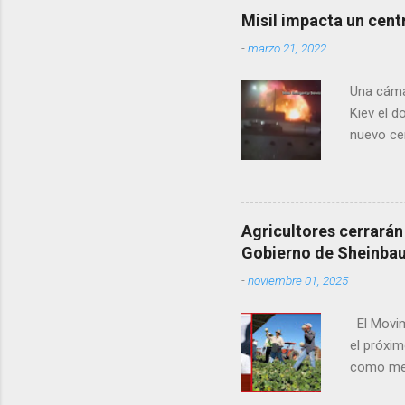
contexto 
Misil impacta un cent
seguidor
-
marzo 21, 2022
proyecto
desconoc
Una cáma
los grupo
Kiev el 
nuevo cen
rusas. A 
tanto el 
departame
años, vec
Agricultores cerrarán
cientos d
Gobierno de Sheinba
2020, un 
-
noviembre 01, 2025
tiendas, 
El Movim
el próxim
como med
agropecua