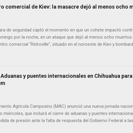
de alta circulación informativa, se ha detectado un intento de hack
ro comercial de Kiev: la masacre dejó al menos ocho 
es de dos medios locales de Delicias a través de grupos de WhatsA
s informativos. Modus operandi identificado • Se realizan llamadas
idos, principalmente con prefijos 56. • Los atacantes se hacen pas
ra de seguridad captó el momento en que un cohete impactó contr
s y pregun...
domingo por la noche, en un ataque que dejó al menos ocho muertos.
tro comercial “Retroville”, situado en el noroeste de Kiev y bombar
las 22.45 (hora local), un bombardeo sacudió este suburbio de la cap
edificio como los alrededores más cercanos. “Estaba tranquilamente
nto fue sacudido por la explosión, pensé que el edificio se iba a cae
ino de la zona. Los rusos “probablemente apuntaban a una central (
 Aduanas y puentes internacionales en Chihuahua para 
e metros”, dijo, señalando una gran chimenea blanca en el horizonte
um
poco antes de la pandemia de covid-19, “Retroville” era un templo 
sus marcas occidentales, sus cines y sus 3.000 lugares de aparcamien
iento Agrícola Campesino (MAC) anunció una nueva jornada naciona
o miércoles, que incluirá el cierre de aduanas y puentes internacional
ida de presión ante la falta de respuesta del Gobierno Federal a l
rio. Heraclio Rodríguez Gómez, dirigente nacional del MAC y exdipu