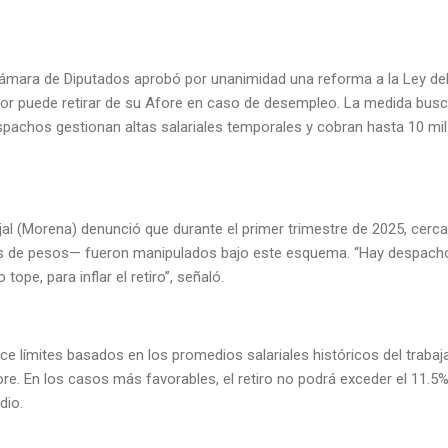
Cámara de Diputados aprobó por unanimidad una reforma a la Ley del
dor puede retirar de su Afore en caso de desempleo. La medida bus
pachos gestionan altas salariales temporales y cobran hasta 10 mil 
jal (Morena) denunció que durante el primer trimestre de 2025, cerca
s de pesos— fueron manipulados bajo este esquema. “Hay despachos
 tope, para inflar el retiro”, señaló.
e límites basados en los promedios salariales históricos del trabaj
re. En los casos más favorables, el retiro no podrá exceder el 11.
dio.