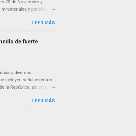
lles 20 de Noviembre y
inisteriales y peritos de
iolencia. Habitantes de la
LEER MÁS
cen su identidad.
medio de fuerte
fundido diversas
, se incluyen señalamientos
 de la República, así como
 una posada organizada por
LEER MÁS
n lonas con imágenes de la
 inconformidad. En este
eo que ya afectó a
pp administrados por
 desde números