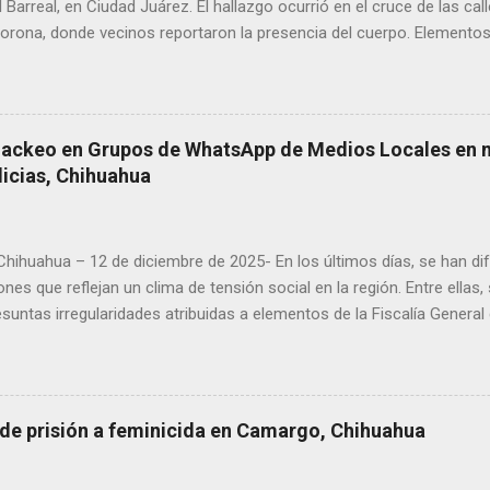
l Barreal, en Ciudad Juárez. El hallazgo ocurrió en el cruce de las ca
rona, donde vecinos reportaron la presencia del cuerpo. Elementos m
ía Zona Norte confirmaron que el fallecido no presentaba huellas de v
alaron que el hombre solía pernoctar en ese lugar, aunque descono
Hackeo en Grupos de WhatsApp de Medios Locales en 
licias, Chihuahua
 Chihuahua – 12 de diciembre de 2025- En los últimos días, se han di
ones que reflejan un clima de tensión social en la región. Entre ellas
suntas irregularidades atribuidas a elementos de la Fiscalía General
aciones de agricultores en rechazo a la Ley de Agua. Ayer, durante
ora Andrea Chávez, se registraron protestas en las que se colocaro
ora y del senador Adán Augusto López, acompañadas de mensajes de
de alta circulación informativa, se ha detectado un intento de hack
 de prisión a feminicida en Camargo, Chihuahua
es de dos medios locales de Delicias a través de grupos de WhatsA
s informativos. Modus operandi identificado • Se realizan llamadas