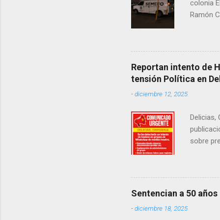
colonia E
Ramón Co
la Fiscal
zona señ
Reportan intento de 
tensión Política en De
-
diciembre 12, 2025
Delicias,
publicaci
sobre pre
manifest
la senad
legislad
contexto 
Sentencian a 50 años
seguidor
-
diciembre 18, 2025
proyecto