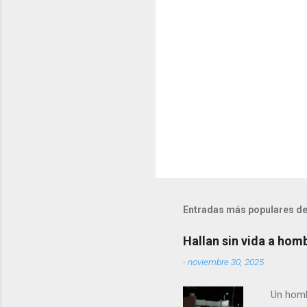
i
o
s
Entradas más populares de
Hallan sin vida a hom
-
noviembre 30, 2025
Un hombre