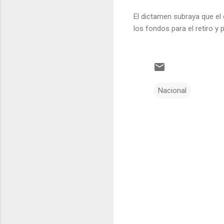
El dictamen subraya que el 
los fondos para el retiro y
Nacional
C
o
m
e
n
t
a
r