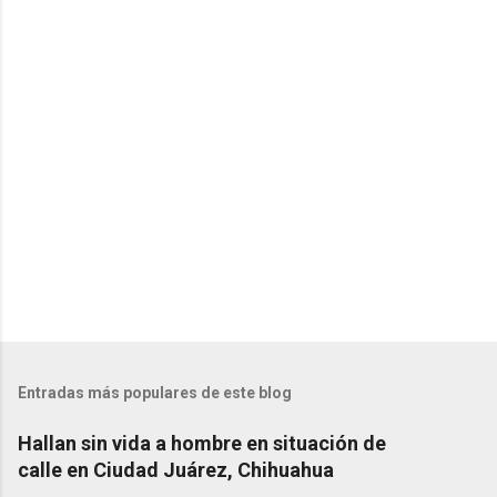
a
r
i
o
s
Entradas más populares de este blog
Hallan sin vida a hombre en situación de
calle en Ciudad Juárez, Chihuahua