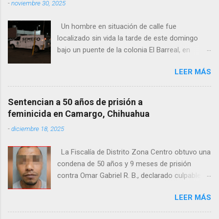
-
noviembre 30, 2025
Un hombre en situación de calle fue
localizado sin vida la tarde de este domingo
bajo un puente de la colonia El Barreal, en
Ciudad Juárez. El hallazgo ocurrió en el cruce
LEER MÁS
de las calles 20 de Noviembre y Ramón Corona,
donde vecinos reportaron la presencia del
cuerpo. Elementos ministeriales y peritos de la
Sentencian a 50 años de prisión a
Fiscalía Zona Norte confirmaron que el
feminicida en Camargo, Chihuahua
fallecido no presentaba huellas de violencia.
-
diciembre 18, 2025
Habitantes de la zona señalaron que el hombre
solía pernoctar en ese lugar, aunque
La Fiscalía de Distrito Zona Centro obtuvo una
desconocen su identidad.
condena de 50 años y 9 meses de prisión
contra Omar Gabriel R. B., declarado culpable
del feminicidio agravado de una adolescente
LEER MÁS
ocurrido en julio de 2021 en Camargo. De
acuerdo con las investigaciones, el acusado,