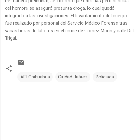
De manera preliminar, se informó que entre las pertenencias
del hombre se aseguró presunta droga, lo cual quedó
integrado a las investigaciones. El levantamiento del cuerpo
fue realizado por personal del Servicio Médico Forense tras
varias horas de labores en el cruce de Gómez Morín y calle Del
Trigal.
AEI Chihuahua
Ciudad Juárez
Policiaca
C
o
m
e
n
t