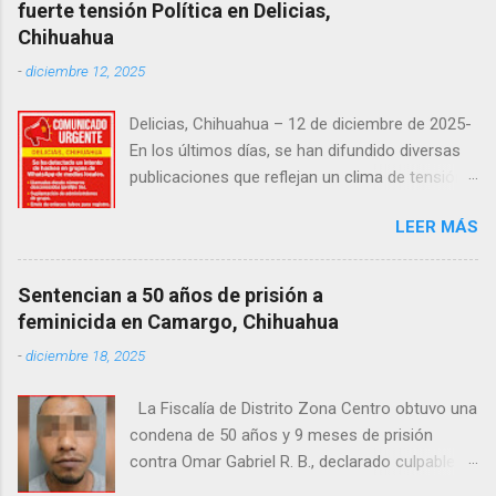
fuerte tensión Política en Delicias,
Habitantes de la zona señalaron que el hombre
Chihuahua
solía pernoctar en ese lugar, aunque
-
diciembre 12, 2025
desconocen su identidad.
Delicias, Chihuahua – 12 de diciembre de 2025-
En los últimos días, se han difundido diversas
publicaciones que reflejan un clima de tensión
social en la región. Entre ellas, se incluyen
LEER MÁS
señalamientos sobre presuntas irregularidades
atribuidas a elementos de la Fiscalía General de
la República, así como manifestaciones de
Sentencian a 50 años de prisión a
agricultores en rechazo a la Ley de Agua. Ayer,
feminicida en Camargo, Chihuahua
durante una posada organizada por la
-
diciembre 18, 2025
senadora Andrea Chávez, se registraron
protestas en las que se colocaron lonas con
La Fiscalía de Distrito Zona Centro obtuvo una
imágenes de la legisladora y del senador Adán
condena de 50 años y 9 meses de prisión
Augusto López, acompañadas de mensajes de
contra Omar Gabriel R. B., declarado culpable
inconformidad. En este contexto de alta
del feminicidio agravado de una adolescente
circulación informativa, se ha detectado un