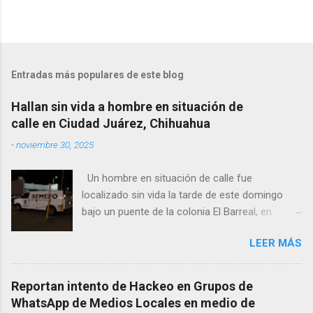
Entradas más populares de este blog
Hallan sin vida a hombre en situación de
calle en Ciudad Juárez, Chihuahua
-
noviembre 30, 2025
Un hombre en situación de calle fue
localizado sin vida la tarde de este domingo
bajo un puente de la colonia El Barreal, en
Ciudad Juárez. El hallazgo ocurrió en el cruce
LEER MÁS
de las calles 20 de Noviembre y Ramón Corona,
donde vecinos reportaron la presencia del
cuerpo. Elementos ministeriales y peritos de la
Reportan intento de Hackeo en Grupos de
Fiscalía Zona Norte confirmaron que el
WhatsApp de Medios Locales en medio de
fallecido no presentaba huellas de violencia.