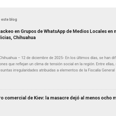
 este blog
Hackeo en Grupos de WhatsApp de Medios Locales en 
licias, Chihuahua
 Chihuahua – 12 de diciembre de 2025- En los últimos días, se han di
ones que reflejan un clima de tensión social en la región. Entre ellas
suntas irregularidades atribuidas a elementos de la Fiscalía General
aciones de agricultores en rechazo a la Ley de Agua. Ayer, durante
ora Andrea Chávez, se registraron protestas en las que se colocaro
ora y del senador Adán Augusto López, acompañadas de mensajes de
de alta circulación informativa, se ha detectado un intento de hack
ro comercial de Kiev: la masacre dejó al menos ocho 
es de dos medios locales de Delicias a través de grupos de WhatsA
s informativos. Modus operandi identificado • Se realizan llamadas
idos, principalmente con prefijos 56. • Los atacantes se hacen pas