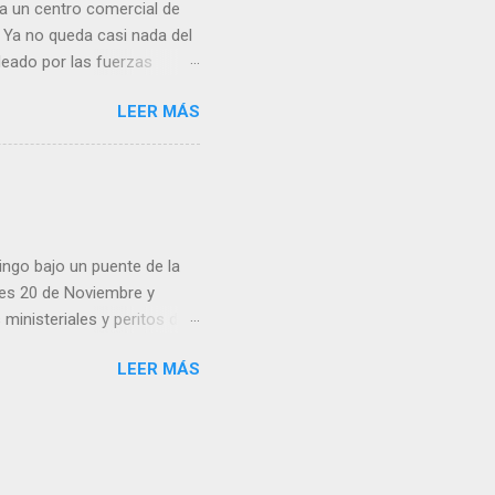
a un centro comercial de
 Ya no queda casi nada del
deado por las fuerzas
ital ucraniana y destruyó
LEER MÁS
 en mi casa, mi
r”, recuerda Vladimir, de 76
eléctrica) térmica a unos
. Inaugurado a inicios de
del consumo, con sus 250
to. Toda la parte sur de...
ingo bajo un puente de la
lles 20 de Noviembre y
inisteriales y peritos de
iolencia. Habitantes de la
LEER MÁS
cen su identidad.