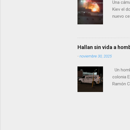
Una cáma
los grupo
Kiev el 
nuevo cen
rusas. A 
tanto el 
departame
años, vec
Hallan sin vida a hom
cientos d
-
noviembre 30, 2025
2020, un 
tiendas, 
Un hombre
colonia E
Ramón Co
la Fiscal
zona señ