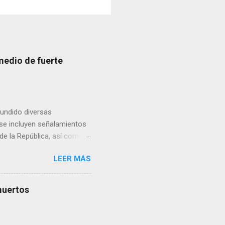
medio de fuerte
fundido diversas
, se incluyen señalamientos
 de la República, así como
 una posada organizada por
LEER MÁS
n lonas con imágenes de la
 inconformidad. En este
eo que ya afectó a
muertos
pp administrados por
 desde números
ar por administradores de