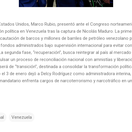
 Estados Unidos, Marco Rubio, presentó ante el Congreso norteameric
ión política en Venezuela tras la captura de Nicolás Maduro. La pri
 incautación de barcos y millones de barriles de petróleo venezolano 
fondos administrados bajo supervisión internacional para evitar cor
 La segunda fase, “recuperación”, busca reintegrar al país al mercado
lsar un proceso de reconciliación nacional con amnistías y liberaci
será de “transición”, destinada a consolidar la transformación políti
o el 3 de enero dejó a Delcy Rodríguez como administradora interina,
mandatario enfrenta cargos de narcoterrorismo y narcotráfico en un 
al
Venezuela