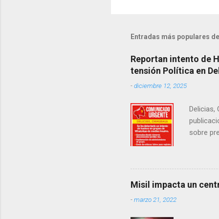
Entradas más populares de
Reportan intento de 
tensión Política en De
-
diciembre 12, 2025
Delicias,
publicaci
sobre pre
manifest
la senad
legislad
contexto 
Misil impacta un cent
seguidor
-
marzo 21, 2022
proyecto
desconoc