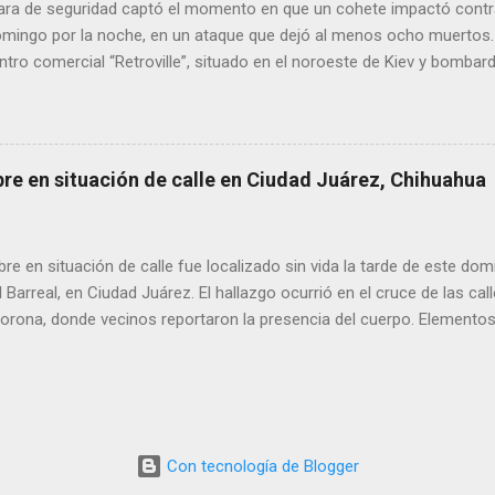
ra de seguridad captó el momento en que un cohete impactó contr
s y pregun...
domingo por la noche, en un ataque que dejó al menos ocho muertos.
tro comercial “Retroville”, situado en el noroeste de Kiev y bombar
las 22.45 (hora local), un bombardeo sacudió este suburbio de la cap
edificio como los alrededores más cercanos. “Estaba tranquilamente
nto fue sacudido por la explosión, pensé que el edificio se iba a cae
ino de la zona. Los rusos “probablemente apuntaban a una central (
bre en situación de calle en Ciudad Juárez, Chihuahua
e metros”, dijo, señalando una gran chimenea blanca en el horizonte
poco antes de la pandemia de covid-19, “Retroville” era un templo 
sus marcas occidentales, sus cines y sus 3.000 lugares de aparcamien
 en situación de calle fue localizado sin vida la tarde de este dom
l Barreal, en Ciudad Juárez. El hallazgo ocurrió en el cruce de las ca
rona, donde vecinos reportaron la presencia del cuerpo. Elementos m
ía Zona Norte confirmaron que el fallecido no presentaba huellas de v
alaron que el hombre solía pernoctar en ese lugar, aunque descono
Con tecnología de Blogger