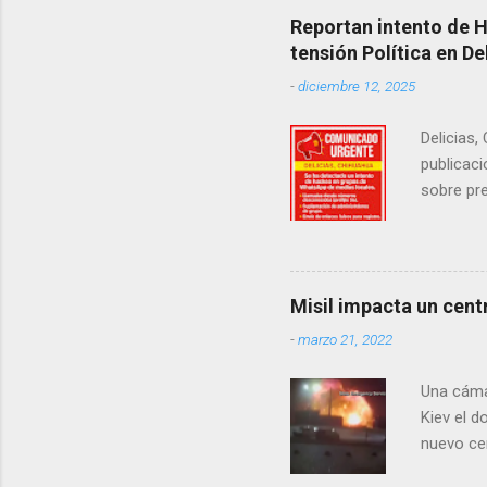
Reportan intento de 
tensión Política en De
-
diciembre 12, 2025
Delicias,
publicaci
sobre pre
manifest
la senad
legislad
contexto 
Misil impacta un cent
seguidor
-
marzo 21, 2022
proyecto
desconoc
Una cáma
los grupo
Kiev el 
nuevo cen
rusas. A 