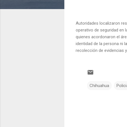
Autoridades localizaron re
operativo de seguridad en l
quienes acordonaron el áre
identidad de la persona ni la
recolección de evidencias y
Chihuahua
Polic
C
o
m
e