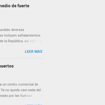
medio de fuerte
fundido diversas
, se incluyen señalamientos
 de la República, así como
 una posada organizada por
LEER MÁS
n lonas con imágenes de la
 inconformidad. En este
eo que ya afectó a
muertos
pp administrados por
 desde números
ar por administradores de
a un centro comercial de
 Ya no queda casi nada del
deado por las fuerzas
ital ucraniana y destruyó