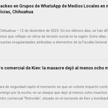
Hackeo en Grupos de WhatsApp de Medios Locales en 
licias, Chihuahua
 Chihuahua – 12 de diciembre de 2025- En los últimos días, se han di
ones que reflejan un clima de tensión social en la región. Entre ellas
suntas irregularidades atribuidas a elementos de la Fiscalía General
aciones de agricultores en rechazo a la Ley de Agua. Ayer, durante
ora Andrea Chávez, se registraron protestas en las que se colocaro
ora y del senador Adán Augusto López, acompañadas de mensajes de
de alta circulación informativa, se ha detectado un intento de hack
ro comercial de Kiev: la masacre dejó al menos ocho 
es de dos medios locales de Delicias a través de grupos de WhatsA
s informativos. Modus operandi identificado • Se realizan llamadas
idos, principalmente con prefijos 56. • Los atacantes se hacen pas
ra de seguridad captó el momento en que un cohete impactó contr
s y pregun...
domingo por la noche, en un ataque que dejó al menos ocho muertos.
tro comercial “Retroville”, situado en el noroeste de Kiev y bombar
las 22.45 (hora local), un bombardeo sacudió este suburbio de la cap