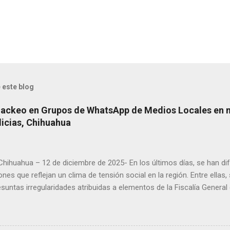
 este blog
Hackeo en Grupos de WhatsApp de Medios Locales en 
licias, Chihuahua
 Chihuahua – 12 de diciembre de 2025- En los últimos días, se han di
ones que reflejan un clima de tensión social en la región. Entre ellas
suntas irregularidades atribuidas a elementos de la Fiscalía General
aciones de agricultores en rechazo a la Ley de Agua. Ayer, durante
ora Andrea Chávez, se registraron protestas en las que se colocaro
ora y del senador Adán Augusto López, acompañadas de mensajes de