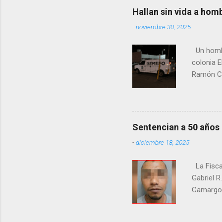
contexto 
Hallan sin vida a hom
seguidor
-
noviembre 30, 2025
proyecto
desconoc
Un hombre
los grupo
colonia E
Ramón Co
la Fiscal
zona señ
Sentencian a 50 años
-
diciembre 18, 2025
La Fisca
Gabriel R
Camargo. 
estrangul
maquilado