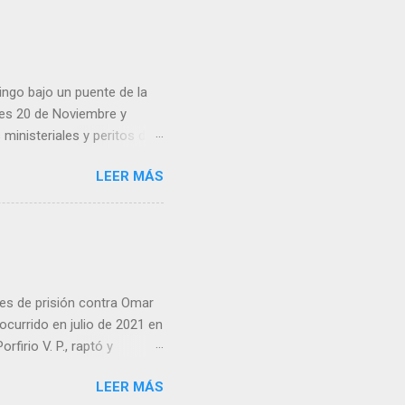
eo que ya afectó a
pp administrados por
 desde números
ar por administradores de
ingo bajo un puente de la
lles 20 de Noviembre y
inisteriales y peritos de
iolencia. Habitantes de la
LEER MÁS
cen su identidad.
es de prisión contra Omar
ocurrido en julio de 2021 en
irio V. P., raptó y
 predio cercano a la
LEER MÁS
go ordenó que la pena se