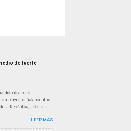
medio de fuerte
fundido diversas
, se incluyen señalamientos
 de la República, así como
 una posada organizada por
LEER MÁS
n lonas con imágenes de la
 inconformidad. En este