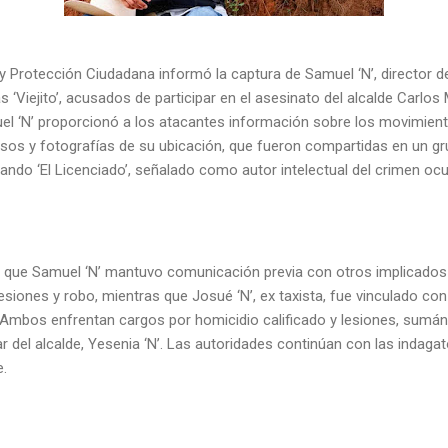
y Protección Ciudadana informó la captura de Samuel ‘N’, director d
as ‘Viejito’, acusados de participar en el asesinato del alcalde Carl
l ‘N’ proporcionó a los atacantes información sobre los movimientos
asos y fotografías de su ubicación, que fueron compartidas en un 
o ‘El Licenciado’, señalado como autor intelectual del crimen ocur
n que Samuel ‘N’ mantuvo comunicación previa con otros implicados
siones y robo, mientras que Josué ‘N’, ex taxista, fue vinculado co
Ambos enfrentan cargos por homicidio calificado y lesiones, sumá
ar del alcalde, Yesenia ‘N’. Las autoridades continúan con las indaga
e.