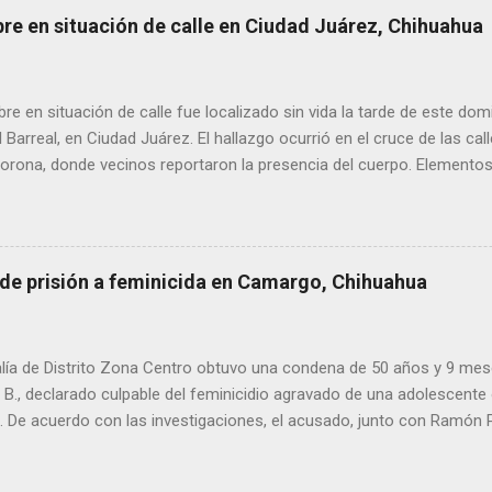
de alta circulación informativa, se ha detectado un intento de hack
bre en situación de calle en Ciudad Juárez, Chihuahua
es de dos medios locales de Delicias a través de grupos de WhatsA
s informativos. Modus operandi identificado • Se realizan llamadas
idos, principalmente con prefijos 56. • Los atacantes se hacen pas
 en situación de calle fue localizado sin vida la tarde de este dom
s y pregun...
l Barreal, en Ciudad Juárez. El hallazgo ocurrió en el cruce de las ca
rona, donde vecinos reportaron la presencia del cuerpo. Elementos m
ía Zona Norte confirmaron que el fallecido no presentaba huellas de v
alaron que el hombre solía pernoctar en ese lugar, aunque descono
 de prisión a feminicida en Camargo, Chihuahua
lía de Distrito Zona Centro obtuvo una condena de 50 años y 9 mes
. B., declarado culpable del feminicidio agravado de una adolescente 
De acuerdo con las investigaciones, el acusado, junto con Ramón Porf
ó a la víctima, cuyo cuerpo fue hallado en septiembre de 2022 en un
ra Contec. El Tribunal de Enjuiciamiento del Distrito Judicial Camar