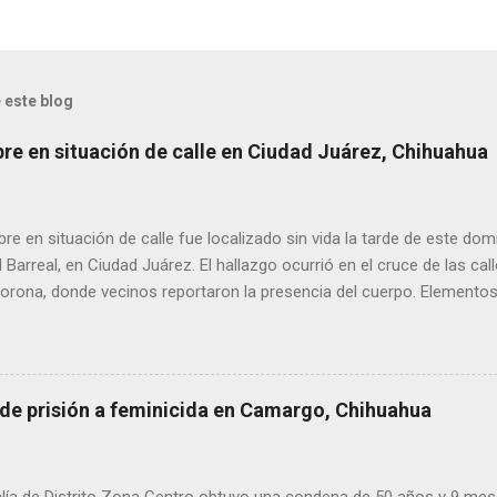
 este blog
bre en situación de calle en Ciudad Juárez, Chihuahua
 en situación de calle fue localizado sin vida la tarde de este dom
l Barreal, en Ciudad Juárez. El hallazgo ocurrió en el cruce de las ca
rona, donde vecinos reportaron la presencia del cuerpo. Elementos m
ía Zona Norte confirmaron que el fallecido no presentaba huellas de v
alaron que el hombre solía pernoctar en ese lugar, aunque descono
 de prisión a feminicida en Camargo, Chihuahua