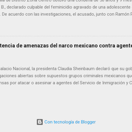
lía de Distrito Zona Centro obtuvo una condena de 50 años y 9 mes
. B., declarado culpable del feminicidio agravado de una adolescente 
De acuerdo con las investigaciones, el acusado, junto con Ramón Porf
ó a la víctima, cuyo cuerpo fue hallado en septiembre de 2022 en un
ra Contec. El Tribunal de Enjuiciamiento del Distrito Judicial Camar
n el Centro de Reinserción Social Estatal número 1 de Aquiles Serd
708 mil 500 pesos por reparación del daño y una multa de 58 mil pe
tencia de amenazas del narco mexicano contra agente
este año, Ramón Porfirio V. P. recibió una sentencia de 45 años de pr
imen.
lacio Nacional, la presidenta Claudia Sheinbaum declaró que su gob
tigaciones abiertas sobre supuestos grupos criminales mexicanos qu
sas por atacar o asesinar a agentes del Servicio de Inmigración y 
Unidos. La mandataria respondió así a una publicación del Departam
adounidense, que alertó sobre estas amenazas. Sheinbaum afirmó que
dad, Omar García Harfuch, han recibido información oficial por parte
dense, y subrayó que el caso se refiere a hechos ocurridos en terri
que México está a la espera de un informe formal para poder actua
Con tecnología de Blogger