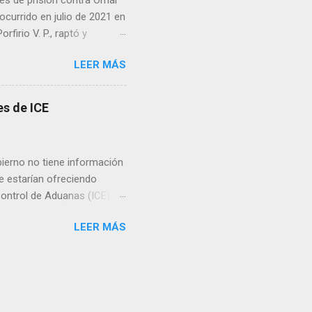
es de prisión contra Omar
ocurrido en julio de 2021 en
irio V. P., raptó y
 predio cercano a la
LEER MÁS
go ordenó que la pena se
án, además de imponer el
sos. Cabe recordar que en
s de ICE
isión por su participación
ierno no tiene información
e estarían ofreciendo
Control de Aduanas (ICE) de
ento de Seguridad Nacional
LEER MÁS
 ni ella ni el secretario
 del gobierno
torio norteamericano.
r en consecuencia.