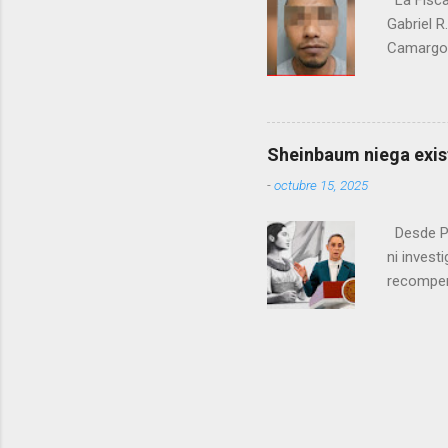
La Fisca
Gabriel R
Camargo. 
estrangul
maquilado
cumpla e
pago de 
Sheinbaum niega exis
junio de 
-
octubre 15, 2025
en el cr
Desde Pa
ni inves
recompen
Estados 
(DHS) est
de Seguri
estadouni
Aseguró 