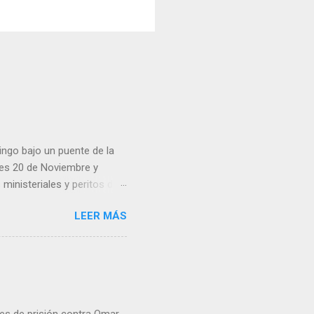
ingo bajo un puente de la
lles 20 de Noviembre y
inisteriales y peritos de
iolencia. Habitantes de la
LEER MÁS
cen su identidad.