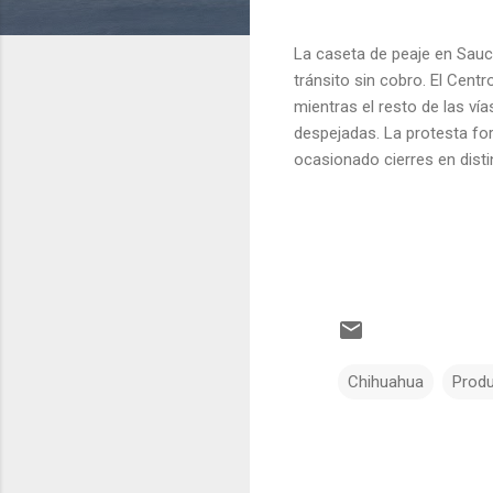
La caseta de peaje en Sauc
tránsito sin cobro. El Cen
mientras el resto de las ví
despejadas. La protesta for
ocasionado cierres en disti
Chihuahua
Prod
C
o