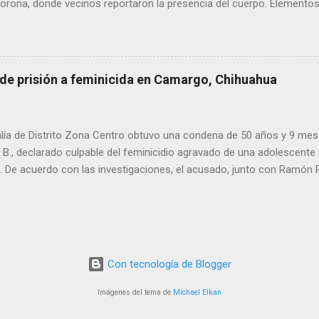
rona, donde vecinos reportaron la presencia del cuerpo. Elementos m
ía Zona Norte confirmaron que el fallecido no presentaba huellas de v
alaron que el hombre solía pernoctar en ese lugar, aunque descono
 de prisión a feminicida en Camargo, Chihuahua
lía de Distrito Zona Centro obtuvo una condena de 50 años y 9 mes
. B., declarado culpable del feminicidio agravado de una adolescente 
De acuerdo con las investigaciones, el acusado, junto con Ramón Porf
ó a la víctima, cuyo cuerpo fue hallado en septiembre de 2022 en un
ra Contec. El Tribunal de Enjuiciamiento del Distrito Judicial Camar
n el Centro de Reinserción Social Estatal número 1 de Aquiles Serd
708 mil 500 pesos por reparación del daño y una multa de 58 mil pe
este año, Ramón Porfirio V. P. recibió una sentencia de 45 años de pr
Con tecnología de Blogger
imen.
Imágenes del tema de
Michael Elkan