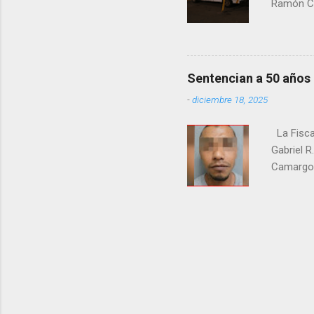
Ramón Co
la Fiscal
zona señ
Sentencian a 50 años
-
diciembre 18, 2025
La Fisca
Gabriel R
Camargo. 
estrangul
maquilado
cumpla e
pago de 
junio de 
en el cr