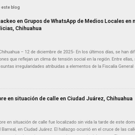
 este blog
Hackeo en Grupos de WhatsApp de Medios Locales en 
licias, Chihuahua
 Chihuahua – 12 de diciembre de 2025- En los últimos días, se han di
ones que reflejan un clima de tensión social en la región. Entre ellas
suntas irregularidades atribuidas a elementos de la Fiscalía General
aciones de agricultores en rechazo a la Ley de Agua. Ayer, durante
ora Andrea Chávez, se registraron protestas en las que se colocaro
ora y del senador Adán Augusto López, acompañadas de mensajes de
de alta circulación informativa, se ha detectado un intento de hack
bre en situación de calle en Ciudad Juárez, Chihuahua
es de dos medios locales de Delicias a través de grupos de WhatsA
s informativos. Modus operandi identificado • Se realizan llamadas
idos, principalmente con prefijos 56. • Los atacantes se hacen pas
 en situación de calle fue localizado sin vida la tarde de este dom
s y pregun...
l Barreal, en Ciudad Juárez. El hallazgo ocurrió en el cruce de las ca