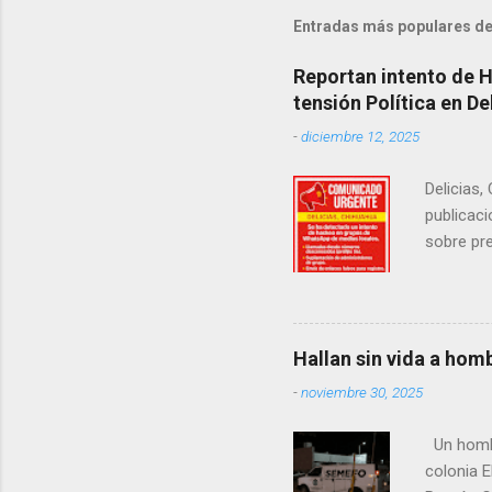
Entradas más populares de
Reportan intento de 
tensión Política en De
-
diciembre 12, 2025
Delicias,
publicaci
sobre pre
manifest
la senad
legislad
contexto 
Hallan sin vida a hom
seguidor
-
noviembre 30, 2025
proyecto
desconoc
Un hombre
los grupo
colonia E