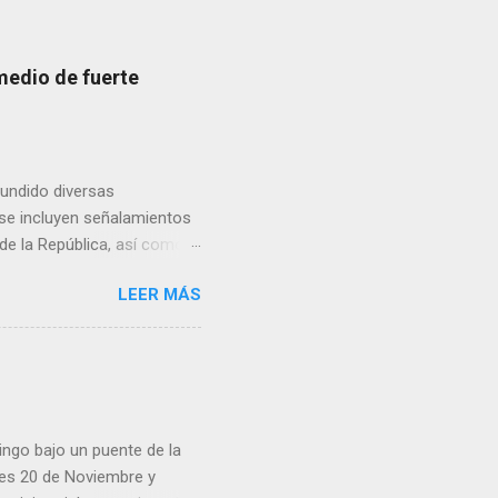
medio de fuerte
fundido diversas
, se incluyen señalamientos
 de la República, así como
 una posada organizada por
LEER MÁS
n lonas con imágenes de la
 inconformidad. En este
eo que ya afectó a
pp administrados por
 desde números
ar por administradores de
ingo bajo un puente de la
lles 20 de Noviembre y