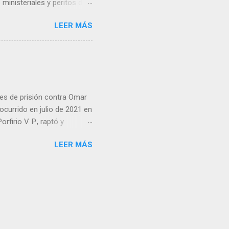
inisteriales y peritos de
iolencia. Habitantes de la
LEER MÁS
cen su identidad.
es de prisión contra Omar
ocurrido en julio de 2021 en
irio V. P., raptó y
 predio cercano a la
LEER MÁS
go ordenó que la pena se
án, además de imponer el
sos. Cabe recordar que en
isión por su participación