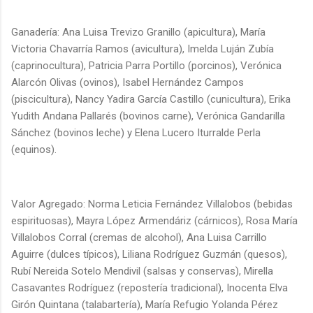
Ganadería: Ana Luisa Trevizo Granillo (apicultura), María
Victoria Chavarría Ramos (avicultura), Imelda Luján Zubía
(caprinocultura), Patricia Parra Portillo (porcinos), Verónica
Alarcón Olivas (ovinos), Isabel Hernández Campos
(piscicultura), Nancy Yadira García Castillo (cunicultura), Erika
Yudith Andana Pallarés (bovinos carne), Verónica Gandarilla
Sánchez (bovinos leche) y Elena Lucero Iturralde Perla
(equinos).
Valor Agregado: Norma Leticia Fernández Villalobos (bebidas
espirituosas), Mayra López Armendáriz (cárnicos), Rosa María
Villalobos Corral (cremas de alcohol), Ana Luisa Carrillo
Aguirre (dulces típicos), Liliana Rodríguez Guzmán (quesos),
Rubí Nereida Sotelo Mendivil (salsas y conservas), Mirella
Casavantes Rodríguez (repostería tradicional), Inocenta Elva
Girón Quintana (talabartería), María Refugio Yolanda Pérez