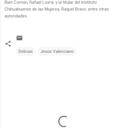
Bien Común, Rafael Loera; y la titular del Instituto
Chihuahuense de las Mujeres, Raquel Bravo, entre otras
autoridades.
Delicias
Jesús Valenciano
C
o
m
e
n
t
a
r