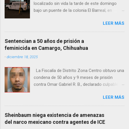
localizado sin vida la tarde de este domingo
bajo un puente de la colonia El Barreal, en
Ciudad Juárez. El hallazgo ocurrió en el cruce
LEER MÁS
de las calles 20 de Noviembre y Ramón Corona,
donde vecinos reportaron la presencia del
cuerpo. Elementos ministeriales y peritos de la
Sentencian a 50 años de prisión a
Fiscalía Zona Norte confirmaron que el
feminicida en Camargo, Chihuahua
fallecido no presentaba huellas de violencia.
-
diciembre 18, 2025
Habitantes de la zona señalaron que el hombre
solía pernoctar en ese lugar, aunque
La Fiscalía de Distrito Zona Centro obtuvo una
desconocen su identidad.
condena de 50 años y 9 meses de prisión
contra Omar Gabriel R. B., declarado culpable
del feminicidio agravado de una adolescente
LEER MÁS
ocurrido en julio de 2021 en Camargo. De
acuerdo con las investigaciones, el acusado,
junto con Ramón Porfirio V. P., raptó y
Sheinbaum niega existencia de amenazas
estranguló a la víctima, cuyo cuerpo fue hallado
del narco mexicano contra agentes de ICE
en septiembre de 2022 en un predio cercano a