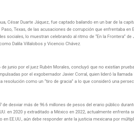
a, César Duarte Jáquez, fue captado bailando en un bar de la capital
l Paso, Texas, de las acusaciones de corrupción que enfrentaba en 
des sociales, lo muestran celebrando al ritmo de “En la Frontera” d
 como Dalila Villalobos y Vicencio Chávez.
l 26 de junio por el juez Rubén Morales, concluyó que no existían prueb
pulsadas por el exgobernador Javier Corral, quien lideró la llamada
 la resolución como un “tiro de gracia” a lo que consideró una persecu
 de desviar más de 96.6 millones de pesos del erario público dura
UU. en 2020 y extraditado a México en 2022, actualmente enfrenta s
llo en EE.UU., aún debe responder ante la justicia mexicana por múlti