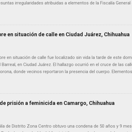
suntas irregularidades atribuidas a elementos de la Fiscalía General
aciones de agricultores en rechazo a la Ley de Agua. Ayer, durante
ora Andrea Chávez, se registraron protestas en las que se colocaro
ora y del senador Adán Augusto López, acompañadas de mensajes de
de alta circulación informativa, se ha detectado un intento de hack
bre en situación de calle en Ciudad Juárez, Chihuahua
es de dos medios locales de Delicias a través de grupos de WhatsA
s informativos. Modus operandi identificado • Se realizan llamadas
idos, principalmente con prefijos 56. • Los atacantes se hacen pas
 en situación de calle fue localizado sin vida la tarde de este dom
s y pregun...
l Barreal, en Ciudad Juárez. El hallazgo ocurrió en el cruce de las ca
rona, donde vecinos reportaron la presencia del cuerpo. Elementos m
ía Zona Norte confirmaron que el fallecido no presentaba huellas de v
alaron que el hombre solía pernoctar en ese lugar, aunque descono
 de prisión a feminicida en Camargo, Chihuahua
lía de Distrito Zona Centro obtuvo una condena de 50 años y 9 mes