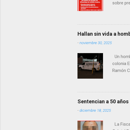
sobre pre
manifest
la senad
legislad
contexto 
Hallan sin vida a hom
seguidor
-
noviembre 30, 2025
proyecto
desconoc
Un hombre
los grupo
colonia E
Ramón Co
la Fiscal
zona señ
Sentencian a 50 años
-
diciembre 18, 2025
La Fisca