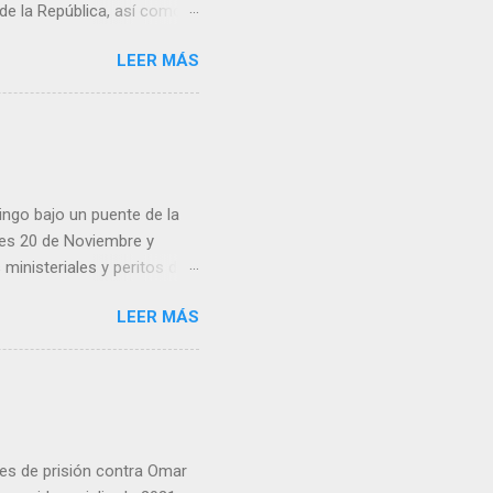
 de la República, así como
 una posada organizada por
LEER MÁS
n lonas con imágenes de la
 inconformidad. En este
eo que ya afectó a
pp administrados por
 desde números
ar por administradores de
ingo bajo un puente de la
lles 20 de Noviembre y
inisteriales y peritos de
iolencia. Habitantes de la
LEER MÁS
cen su identidad.
es de prisión contra Omar