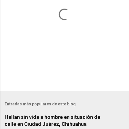
a
r
i
o
s
Entradas más populares de este blog
Hallan sin vida a hombre en situación de
calle en Ciudad Juárez, Chihuahua