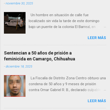
-
noviembre 30, 2025
Un hombre en situación de calle fue
localizado sin vida la tarde de este domingo
bajo un puente de la colonia El Barreal, en
Ciudad Juárez. El hallazgo ocurrió en el cruce
LEER MÁS
de las calles 20 de Noviembre y Ramón Corona,
donde vecinos reportaron la presencia del
cuerpo. Elementos ministeriales y peritos de la
Sentencian a 50 años de prisión a
Fiscalía Zona Norte confirmaron que el
feminicida en Camargo, Chihuahua
fallecido no presentaba huellas de violencia.
-
diciembre 18, 2025
Habitantes de la zona señalaron que el hombre
solía pernoctar en ese lugar, aunque
La Fiscalía de Distrito Zona Centro obtuvo una
desconocen su identidad.
condena de 50 años y 9 meses de prisión
contra Omar Gabriel R. B., declarado culpable
del feminicidio agravado de una adolescente
LEER MÁS
ocurrido en julio de 2021 en Camargo. De
acuerdo con las investigaciones, el acusado,