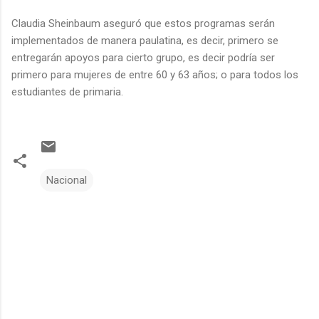
Claudia Sheinbaum aseguró que estos programas serán
implementados de manera paulatina, es decir, primero se
entregarán apoyos para cierto grupo, es decir podría ser
primero para mujeres de entre 60 y 63 años; o para todos los
estudiantes de primaria.
Nacional
C
o
m
e
n
t