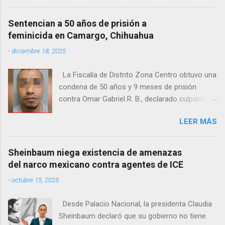
donde vecinos reportaron la presencia del
cuerpo. Elementos ministeriales y peritos de la
Sentencian a 50 años de prisión a
Fiscalía Zona Norte confirmaron que el
feminicida en Camargo, Chihuahua
fallecido no presentaba huellas de violencia.
-
diciembre 18, 2025
Habitantes de la zona señalaron que el hombre
solía pernoctar en ese lugar, aunque
La Fiscalía de Distrito Zona Centro obtuvo una
desconocen su identidad.
condena de 50 años y 9 meses de prisión
contra Omar Gabriel R. B., declarado culpable
del feminicidio agravado de una adolescente
LEER MÁS
ocurrido en julio de 2021 en Camargo. De
acuerdo con las investigaciones, el acusado,
junto con Ramón Porfirio V. P., raptó y
Sheinbaum niega existencia de amenazas
estranguló a la víctima, cuyo cuerpo fue hallado
del narco mexicano contra agentes de ICE
en septiembre de 2022 en un predio cercano a
-
octubre 15, 2025
la maquiladora Contec. El Tribunal de
Enjuiciamiento del Distrito Judicial Camargo
Desde Palacio Nacional, la presidenta Claudia
ordenó que la pena se cumpla en el Centro de
Sheinbaum declaró que su gobierno no tiene
Reinserción Social Estatal número 1 de Aquiles