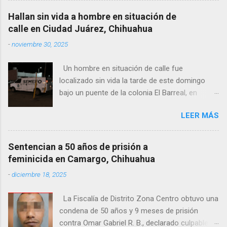
la República, así como manifestaciones de
Hallan sin vida a hombre en situación de
agricultores en rechazo a la Ley de Agua. Ayer,
calle en Ciudad Juárez, Chihuahua
durante una posada organizada por la
-
noviembre 30, 2025
senadora Andrea Chávez, se registraron
protestas en las que se colocaron lonas con
Un hombre en situación de calle fue
imágenes de la legisladora y del senador Adán
localizado sin vida la tarde de este domingo
Augusto López, acompañadas de mensajes de
bajo un puente de la colonia El Barreal, en
inconformidad. En este contexto de alta
Ciudad Juárez. El hallazgo ocurrió en el cruce
circulación informativa, se ha detectado un
LEER MÁS
de las calles 20 de Noviembre y Ramón Corona,
intento de hackeo que ya afectó a seguidores
donde vecinos reportaron la presencia del
de dos medios locales de Delicias a través de
cuerpo. Elementos ministeriales y peritos de la
grupos de WhatsApp administrados por
Sentencian a 50 años de prisión a
Fiscalía Zona Norte confirmaron que el
proyectos informativos. Modus operandi
feminicida en Camargo, Chihuahua
fallecido no presentaba huellas de violencia.
identificado • Se realizan llamadas desde
-
diciembre 18, 2025
Habitantes de la zona señalaron que el hombre
números desconocidos, principalmente con
solía pernoctar en ese lugar, aunque
prefijos 56. • Los atacantes se hacen pasar por
La Fiscalía de Distrito Zona Centro obtuvo una
desconocen su identidad.
administradores de los grupos y pregun...
condena de 50 años y 9 meses de prisión
contra Omar Gabriel R. B., declarado culpable