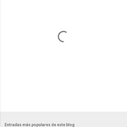
e
n
t
a
r
i
o
s
Entradas más populares de este blog