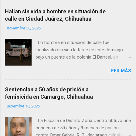
Hallan sin vida a hombre en situación de
calle en Ciudad Juárez, Chihuahua
-
noviembre 30, 2025
Un hombre en situación de calle fue
localizado sin vida la tarde de este domingo
bajo un puente de la colonia El Barreal, en
Ciudad Juárez. El hallazgo ocurrió en el cruce
LEER MÁS
de las calles 20 de Noviembre y Ramón Corona,
donde vecinos reportaron la presencia del
cuerpo. Elementos ministeriales y peritos de la
Sentencian a 50 años de prisión a
Fiscalía Zona Norte confirmaron que el
feminicida en Camargo, Chihuahua
fallecido no presentaba huellas de violencia.
-
diciembre 18, 2025
Habitantes de la zona señalaron que el hombre
solía pernoctar en ese lugar, aunque
La Fiscalía de Distrito Zona Centro obtuvo una
desconocen su identidad.
condena de 50 años y 9 meses de prisión
contra Omar Gabriel R. B., declarado culpable