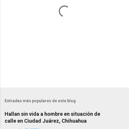
a
r
i
o
s
Entradas más populares de este blog
Hallan sin vida a hombre en situación de
calle en Ciudad Juárez, Chihuahua