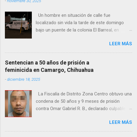
-
noviembre 30, 2025
Un hombre en situación de calle fue
localizado sin vida la tarde de este domingo
bajo un puente de la colonia El Barreal, en
Ciudad Juárez. El hallazgo ocurrió en el cruce
LEER MÁS
de las calles 20 de Noviembre y Ramón Corona,
donde vecinos reportaron la presencia del
cuerpo. Elementos ministeriales y peritos de la
Sentencian a 50 años de prisión a
Fiscalía Zona Norte confirmaron que el
feminicida en Camargo, Chihuahua
fallecido no presentaba huellas de violencia.
-
diciembre 18, 2025
Habitantes de la zona señalaron que el hombre
solía pernoctar en ese lugar, aunque
La Fiscalía de Distrito Zona Centro obtuvo una
desconocen su identidad.
condena de 50 años y 9 meses de prisión
contra Omar Gabriel R. B., declarado culpable
del feminicidio agravado de una adolescente
LEER MÁS
ocurrido en julio de 2021 en Camargo. De
acuerdo con las investigaciones, el acusado,