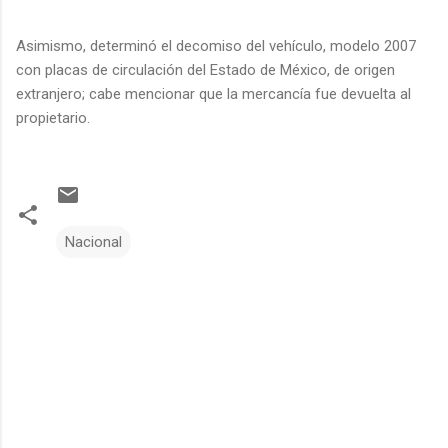
Asimismo, determinó el decomiso del vehículo, modelo 2007
con placas de circulación del Estado de México, de origen
extranjero; cabe mencionar que la mercancía fue devuelta al
propietario.
Nacional
C
o
m
e
n
t