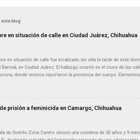
 este blog
bre en situación de calle en Ciudad Juárez, Chihuahua
 en situación de calle fue localizado sin vida la tarde de este dom
l Barreal, en Ciudad Juárez. El hallazgo ocurrió en el cruce de las ca
rona, donde vecinos reportaron la presencia del cuerpo. Elementos m
ía Zona Norte confirmaron que el fallecido no presentaba huellas de v
alaron que el hombre solía pernoctar en ese lugar, aunque descono
 de prisión a feminicida en Camargo, Chihuahua
lía de Distrito Zona Centro obtuvo una condena de 50 años y 9 mes