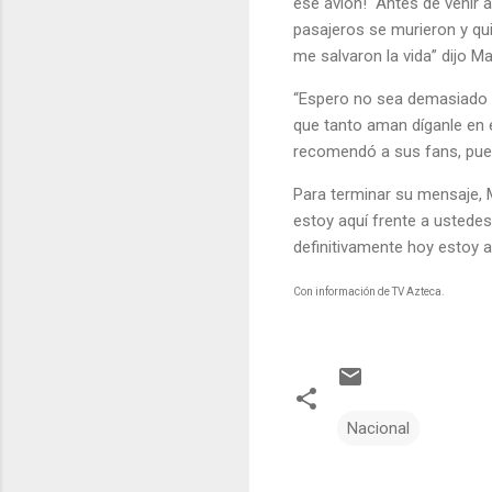
ese avión! “Antes de venir 
pasajeros se murieron y qu
me salvaron la vida” dijo M
“Espero no sea demasiado t
que tanto aman díganle en
recomendó a sus fans, pues 
Para terminar su mensaje, M
estoy aquí frente a ustedes
definitivamente hoy estoy a
Con información de TV Azteca.
Nacional
C