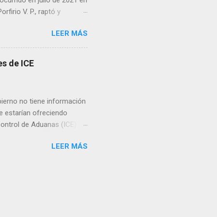
ocurrido en julio de 2021 en
irio V. P., raptó y
 predio cercano a la
LEER MÁS
go ordenó que la pena se
án, además de imponer el
sos. Cabe recordar que en
s de ICE
isión por su participación
ierno no tiene información
e estarían ofreciendo
Control de Aduanas (ICE) de
ento de Seguridad Nacional
LEER MÁS
 ni ella ni el secretario
 del gobierno
torio norteamericano.
r en consecuencia.