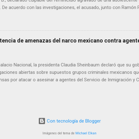
. B., declarado culpable del feminicidio agravado de una adolescente 
De acuerdo con las investigaciones, el acusado, junto con Ramón Porf
ó a la víctima, cuyo cuerpo fue hallado en septiembre de 2022 en un
ra Contec. El Tribunal de Enjuiciamiento del Distrito Judicial Camar
n el Centro de Reinserción Social Estatal número 1 de Aquiles Serd
708 mil 500 pesos por reparación del daño y una multa de 58 mil pe
tencia de amenazas del narco mexicano contra agente
este año, Ramón Porfirio V. P. recibió una sentencia de 45 años de pr
imen.
lacio Nacional, la presidenta Claudia Sheinbaum declaró que su gob
tigaciones abiertas sobre supuestos grupos criminales mexicanos qu
sas por atacar o asesinar a agentes del Servicio de Inmigración y 
Unidos. La mandataria respondió así a una publicación del Departam
adounidense, que alertó sobre estas amenazas. Sheinbaum afirmó que
dad, Omar García Harfuch, han recibido información oficial por parte
dense, y subrayó que el caso se refiere a hechos ocurridos en terri
que México está a la espera de un informe formal para poder actua
Con tecnología de Blogger
Imágenes del tema de
Michael Elkan