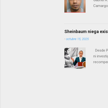
Gabriel R
Camargo. 
estrangul
maquilado
cumpla e
pago de 
Sheinbaum niega exis
junio de 
-
octubre 15, 2025
en el cr
Desde Pa
ni inves
recompen
Estados 
(DHS) est
de Seguri
estadouni
Aseguró 