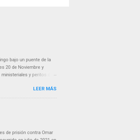
ingo bajo un puente de la
lles 20 de Noviembre y
inisteriales y peritos de
iolencia. Habitantes de la
LEER MÁS
cen su identidad.
es de prisión contra Omar