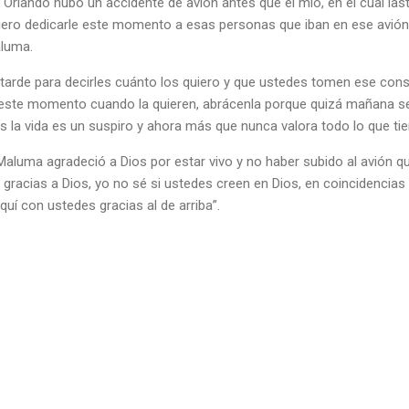
a Orlando hubo un accidente de avión antes que el mío, en el cual l
iero dedicarle este momento a esas personas que iban en ese avión
aluma.
arde para decirles cuánto los quiero y que ustedes tomen ese conse
 este momento cuando la quieren, abrácenla porque quizá mañana s
la vida es un suspiro y ahora más que nunca valora todo lo que tien
aluma agradeció a Dios por estar vivo y no haber subido al avión qu
 gracias a Dios, yo no sé si ustedes creen en Dios, en coincidencias 
quí con ustedes gracias al de arriba”.