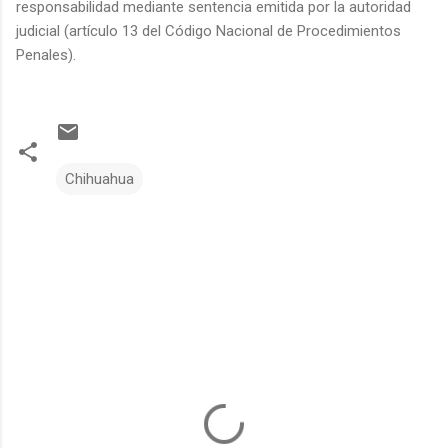
responsabilidad mediante sentencia emitida por la autoridad
judicial (artículo 13 del Código Nacional de Procedimientos
Penales).
Chihuahua
C
o
m
e
n
t
a
r