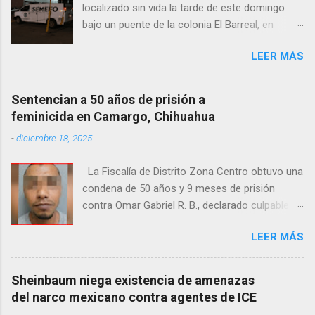
localizado sin vida la tarde de este domingo
bajo un puente de la colonia El Barreal, en
Ciudad Juárez. El hallazgo ocurrió en el cruce
LEER MÁS
de las calles 20 de Noviembre y Ramón Corona,
donde vecinos reportaron la presencia del
cuerpo. Elementos ministeriales y peritos de la
Sentencian a 50 años de prisión a
Fiscalía Zona Norte confirmaron que el
feminicida en Camargo, Chihuahua
fallecido no presentaba huellas de violencia.
-
diciembre 18, 2025
Habitantes de la zona señalaron que el hombre
solía pernoctar en ese lugar, aunque
La Fiscalía de Distrito Zona Centro obtuvo una
desconocen su identidad.
condena de 50 años y 9 meses de prisión
contra Omar Gabriel R. B., declarado culpable
del feminicidio agravado de una adolescente
LEER MÁS
ocurrido en julio de 2021 en Camargo. De
acuerdo con las investigaciones, el acusado,
junto con Ramón Porfirio V. P., raptó y
Sheinbaum niega existencia de amenazas
estranguló a la víctima, cuyo cuerpo fue hallado
del narco mexicano contra agentes de ICE
en septiembre de 2022 en un predio cercano a