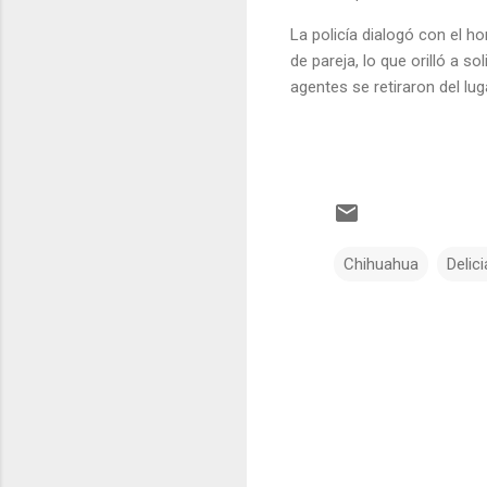
La policía dialogó con el h
de pareja, lo que orilló a s
agentes se retiraron del lug
Chihuahua
Delic
C
o
m
e
n
t