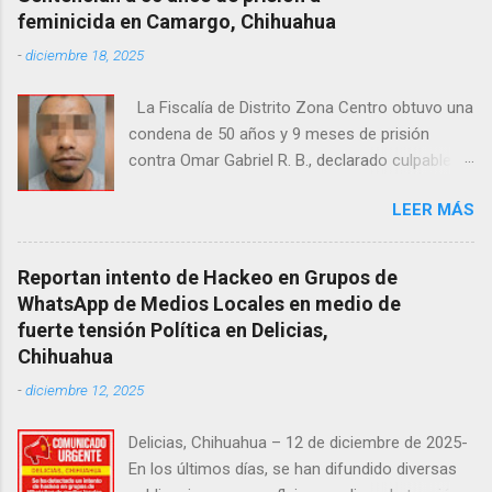
Fiscalía Zona Norte confirmaron que el
feminicida en Camargo, Chihuahua
fallecido no presentaba huellas de violencia.
-
diciembre 18, 2025
Habitantes de la zona señalaron que el hombre
solía pernoctar en ese lugar, aunque
La Fiscalía de Distrito Zona Centro obtuvo una
desconocen su identidad.
condena de 50 años y 9 meses de prisión
contra Omar Gabriel R. B., declarado culpable
del feminicidio agravado de una adolescente
LEER MÁS
ocurrido en julio de 2021 en Camargo. De
acuerdo con las investigaciones, el acusado,
junto con Ramón Porfirio V. P., raptó y
Reportan intento de Hackeo en Grupos de
estranguló a la víctima, cuyo cuerpo fue hallado
WhatsApp de Medios Locales en medio de
en septiembre de 2022 en un predio cercano a
fuerte tensión Política en Delicias,
la maquiladora Contec. El Tribunal de
Chihuahua
Enjuiciamiento del Distrito Judicial Camargo
-
diciembre 12, 2025
ordenó que la pena se cumpla en el Centro de
Reinserción Social Estatal número 1 de Aquiles
Delicias, Chihuahua – 12 de diciembre de 2025-
Serdán, además de imponer el pago de 708 mil
En los últimos días, se han difundido diversas
500 pesos por reparación del daño y una multa