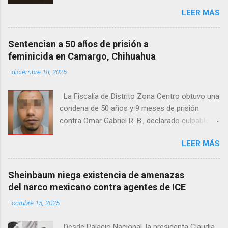
Ciudad Juárez. El hallazgo ocurrió en el cruce
LEER MÁS
de las calles 20 de Noviembre y Ramón Corona,
donde vecinos reportaron la presencia del
cuerpo. Elementos ministeriales y peritos de la
Sentencian a 50 años de prisión a
Fiscalía Zona Norte confirmaron que el
feminicida en Camargo, Chihuahua
fallecido no presentaba huellas de violencia.
-
diciembre 18, 2025
Habitantes de la zona señalaron que el hombre
solía pernoctar en ese lugar, aunque
La Fiscalía de Distrito Zona Centro obtuvo una
desconocen su identidad.
condena de 50 años y 9 meses de prisión
contra Omar Gabriel R. B., declarado culpable
del feminicidio agravado de una adolescente
LEER MÁS
ocurrido en julio de 2021 en Camargo. De
acuerdo con las investigaciones, el acusado,
junto con Ramón Porfirio V. P., raptó y
Sheinbaum niega existencia de amenazas
estranguló a la víctima, cuyo cuerpo fue hallado
del narco mexicano contra agentes de ICE
en septiembre de 2022 en un predio cercano a
-
octubre 15, 2025
la maquiladora Contec. El Tribunal de
Enjuiciamiento del Distrito Judicial Camargo
Desde Palacio Nacional, la presidenta Claudia