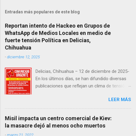
Entradas más populares de este blog
Reportan intento de Hackeo en Grupos de
WhatsApp de Medios Locales en medio de
fuerte tensión Política en Delicias,
Chihuahua
-
diciembre 12, 2025
Delicias, Chihuahua – 12 de diciembre de 2025-
En los últimos días, se han difundido diversas
publicaciones que reflejan un clima de tensión
social en la región. Entre ellas, se incluyen
LEER MÁS
señalamientos sobre presuntas irregularidades
atribuidas a elementos de la Fiscalía General de
la República, así como manifestaciones de
Misil impacta un centro comercial de Kiev:
agricultores en rechazo a la Ley de Agua. Ayer,
la masacre dejó al menos ocho muertos
durante una posada organizada por la
-
marzo 21, 2022