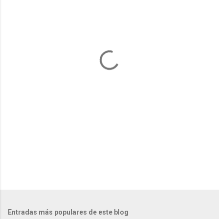
e
n
t
a
r
i
o
s
Entradas más populares de este blog