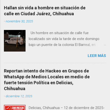
Hallan sin vida a hombre en situación de
calle en Ciudad Juárez, Chihuahua
-
noviembre 30, 2025
Un hombre en situación de calle fue
localizado sin vida la tarde de este domingo
bajo un puente de la colonia El Barreal, en
Ciudad Juárez. El hallazgo ocurrió en el cruce
LEER MÁS
de las calles 20 de Noviembre y Ramón Corona,
donde vecinos reportaron la presencia del
cuerpo. Elementos ministeriales y peritos de la
Reportan intento de Hackeo en Grupos de
Fiscalía Zona Norte confirmaron que el
WhatsApp de Medios Locales en medio de
fallecido no presentaba huellas de violencia.
fuerte tensión Política en Delicias,
Habitantes de la zona señalaron que el hombre
Chihuahua
solía pernoctar en ese lugar, aunque
-
diciembre 12, 2025
desconocen su identidad.
Delicias, Chihuahua – 12 de diciembre de 2025-