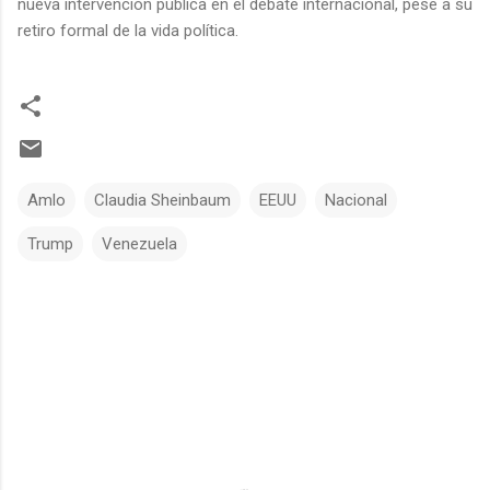
nueva intervención pública en el debate internacional, pese a su
retiro formal de la vida política.
Amlo
Claudia Sheinbaum
EEUU
Nacional
Trump
Venezuela
C
o
m
e
n
t
a