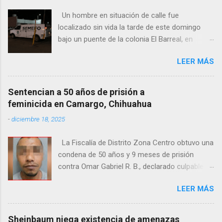
Un hombre en situación de calle fue
localizado sin vida la tarde de este domingo
bajo un puente de la colonia El Barreal, en
Ciudad Juárez. El hallazgo ocurrió en el cruce
LEER MÁS
de las calles 20 de Noviembre y Ramón Corona,
donde vecinos reportaron la presencia del
cuerpo. Elementos ministeriales y peritos de la
Sentencian a 50 años de prisión a
Fiscalía Zona Norte confirmaron que el
feminicida en Camargo, Chihuahua
fallecido no presentaba huellas de violencia.
-
diciembre 18, 2025
Habitantes de la zona señalaron que el hombre
solía pernoctar en ese lugar, aunque
La Fiscalía de Distrito Zona Centro obtuvo una
desconocen su identidad.
condena de 50 años y 9 meses de prisión
contra Omar Gabriel R. B., declarado culpable
del feminicidio agravado de una adolescente
LEER MÁS
ocurrido en julio de 2021 en Camargo. De
acuerdo con las investigaciones, el acusado,
junto con Ramón Porfirio V. P., raptó y
Sheinbaum niega existencia de amenazas