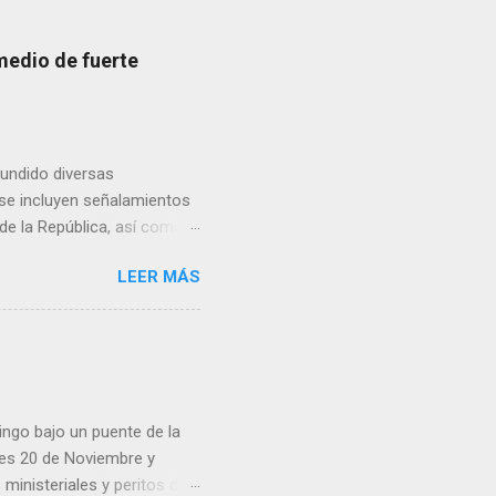
medio de fuerte
fundido diversas
, se incluyen señalamientos
 de la República, así como
 una posada organizada por
LEER MÁS
n lonas con imágenes de la
 inconformidad. En este
eo que ya afectó a
pp administrados por
 desde números
ar por administradores de
ingo bajo un puente de la
lles 20 de Noviembre y
inisteriales y peritos de