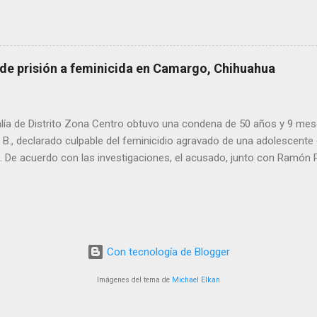
ía Zona Norte confirmaron que el fallecido no presentaba huellas de v
alaron que el hombre solía pernoctar en ese lugar, aunque descono
 de prisión a feminicida en Camargo, Chihuahua
lía de Distrito Zona Centro obtuvo una condena de 50 años y 9 mes
. B., declarado culpable del feminicidio agravado de una adolescente 
De acuerdo con las investigaciones, el acusado, junto con Ramón Porf
ó a la víctima, cuyo cuerpo fue hallado en septiembre de 2022 en un
ra Contec. El Tribunal de Enjuiciamiento del Distrito Judicial Camar
n el Centro de Reinserción Social Estatal número 1 de Aquiles Serd
708 mil 500 pesos por reparación del daño y una multa de 58 mil pe
este año, Ramón Porfirio V. P. recibió una sentencia de 45 años de pr
Con tecnología de Blogger
imen.
Imágenes del tema de
Michael Elkan