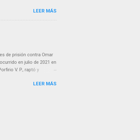
iolencia. Habitantes de la
LEER MÁS
cen su identidad.
es de prisión contra Omar
ocurrido en julio de 2021 en
irio V. P., raptó y
 predio cercano a la
LEER MÁS
go ordenó que la pena se
án, además de imponer el
sos. Cabe recordar que en
isión por su participación