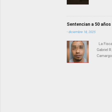
la Fiscal
zona señ
Sentencian a 50 años
-
diciembre 18, 2025
La Fisca
Gabriel R
Camargo. 
estrangul
maquilado
cumpla e
pago de 
junio de 
en el cr