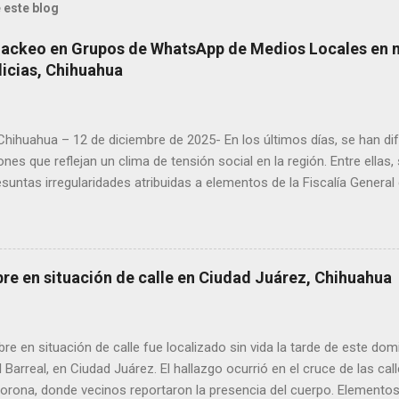
 este blog
Hackeo en Grupos de WhatsApp de Medios Locales en 
licias, Chihuahua
 Chihuahua – 12 de diciembre de 2025- En los últimos días, se han di
ones que reflejan un clima de tensión social en la región. Entre ellas
suntas irregularidades atribuidas a elementos de la Fiscalía General
aciones de agricultores en rechazo a la Ley de Agua. Ayer, durante
ora Andrea Chávez, se registraron protestas en las que se colocaro
ora y del senador Adán Augusto López, acompañadas de mensajes de
de alta circulación informativa, se ha detectado un intento de hack
bre en situación de calle en Ciudad Juárez, Chihuahua
es de dos medios locales de Delicias a través de grupos de WhatsA
s informativos. Modus operandi identificado • Se realizan llamadas
idos, principalmente con prefijos 56. • Los atacantes se hacen pas
 en situación de calle fue localizado sin vida la tarde de este dom
s y pregun...
l Barreal, en Ciudad Juárez. El hallazgo ocurrió en el cruce de las ca
rona, donde vecinos reportaron la presencia del cuerpo. Elementos m