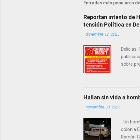
Entradas más populares de
Reportan intento de 
tensión Política en De
-
diciembre 12, 2025
Delicias,
publicaci
sobre pre
manifest
la senad
legislad
contexto 
Hallan sin vida a hom
seguidor
-
noviembre 30, 2025
proyecto
desconoc
Un hombre
los grupo
colonia E
Ramón Co