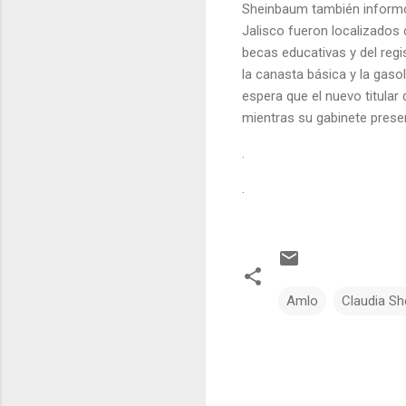
Sheinbaum también informó
Jalisco fueron localizados
becas educativas y del regi
la canasta básica y la gasol
espera que el nuevo titular
mientras su gabinete prese
.
.
Amlo
Claudia S
C
o
m