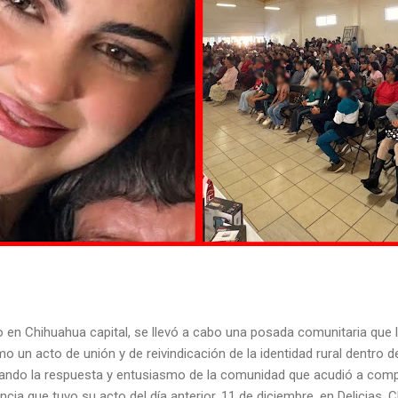
o en Chihuahua capital, se llevó a cabo una posada comunitaria que
 un acto de unión y de reivindicación de la identidad rural dentro de
flejando la respuesta y entusiasmo de la comunidad que acudió a compa
ncia que tuvo su acto del día anterior, 11 de diciembre, en Delicias,