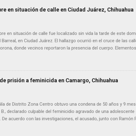
de alta circulación informativa, se ha detectado un intento de hack
bre en situación de calle en Ciudad Juárez, Chihuahua
es de dos medios locales de Delicias a través de grupos de WhatsA
s informativos. Modus operandi identificado • Se realizan llamadas
idos, principalmente con prefijos 56. • Los atacantes se hacen pas
 en situación de calle fue localizado sin vida la tarde de este dom
s y pregun...
l Barreal, en Ciudad Juárez. El hallazgo ocurrió en el cruce de las ca
rona, donde vecinos reportaron la presencia del cuerpo. Elementos m
ía Zona Norte confirmaron que el fallecido no presentaba huellas de v
alaron que el hombre solía pernoctar en ese lugar, aunque descono
 de prisión a feminicida en Camargo, Chihuahua
lía de Distrito Zona Centro obtuvo una condena de 50 años y 9 mes
. B., declarado culpable del feminicidio agravado de una adolescente 
De acuerdo con las investigaciones, el acusado, junto con Ramón Porf
ó a la víctima, cuyo cuerpo fue hallado en septiembre de 2022 en un
ra Contec. El Tribunal de Enjuiciamiento del Distrito Judicial Camar