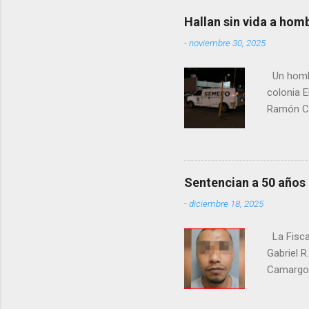
contexto 
Hallan sin vida a hom
seguidor
-
noviembre 30, 2025
proyecto
desconoc
Un hombre
los grupo
colonia E
Ramón Co
la Fiscal
zona señ
Sentencian a 50 años
-
diciembre 18, 2025
La Fisca
Gabriel R
Camargo. 
estrangul
maquilado