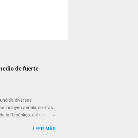
medio de fuerte
fundido diversas
, se incluyen señalamientos
 de la República, así como
 una posada organizada por
LEER MÁS
n lonas con imágenes de la
 inconformidad. En este