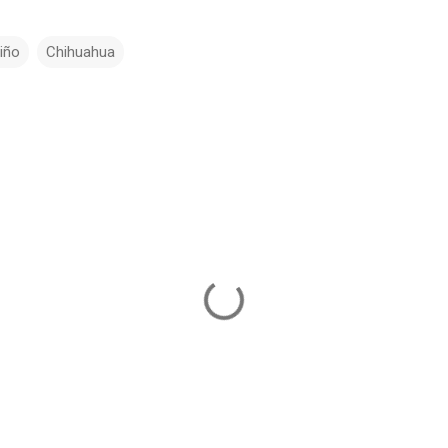
iño
Chihuahua