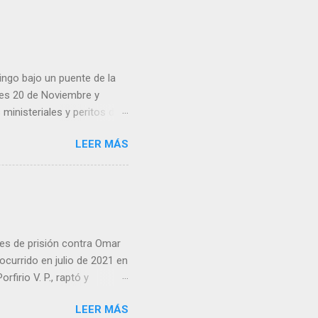
eo que ya afectó a
pp administrados por
 desde números
ar por administradores de
ingo bajo un puente de la
lles 20 de Noviembre y
inisteriales y peritos de
iolencia. Habitantes de la
LEER MÁS
cen su identidad.
es de prisión contra Omar
ocurrido en julio de 2021 en
irio V. P., raptó y
 predio cercano a la
LEER MÁS
go ordenó que la pena se