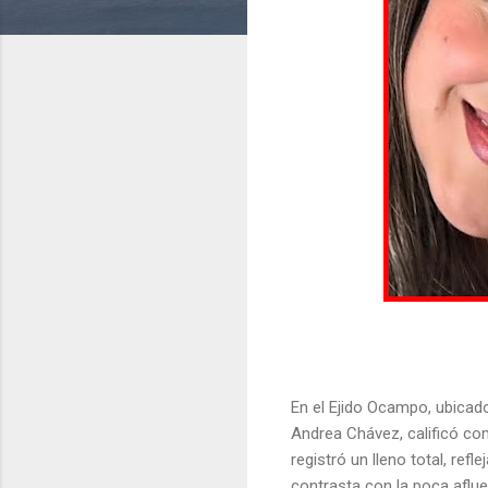
En el Ejido Ocampo, ubicad
Andrea Chávez, calificó como
registró un lleno total, re
contrasta con la poca aflue