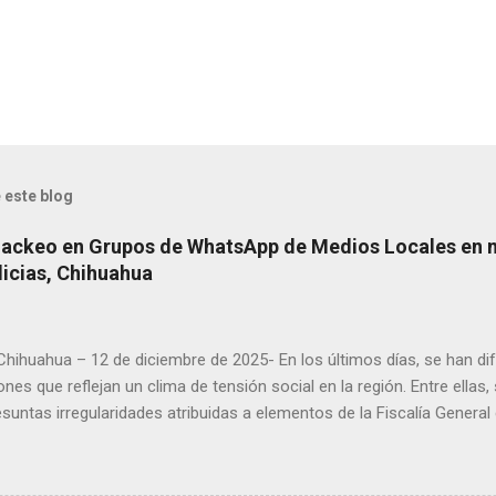
 este blog
Hackeo en Grupos de WhatsApp de Medios Locales en 
licias, Chihuahua
 Chihuahua – 12 de diciembre de 2025- En los últimos días, se han di
ones que reflejan un clima de tensión social en la región. Entre ellas
suntas irregularidades atribuidas a elementos de la Fiscalía General
aciones de agricultores en rechazo a la Ley de Agua. Ayer, durante
ora Andrea Chávez, se registraron protestas en las que se colocaro
ora y del senador Adán Augusto López, acompañadas de mensajes de