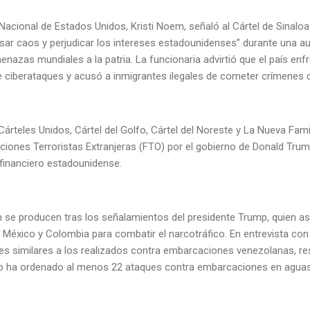
Nacional de Estados Unidos, Kristi Noem, señaló al Cártel de Sinaloa
ar caos y perjudicar los intereses estadounidenses” durante una a
nazas mundiales a la patria. La funcionaria advirtió que el país en
de ciberataques y acusó a inmigrantes ilegales de cometer crímenes 
árteles Unidos, Cártel del Golfo, Cártel del Noreste y La Nueva Fam
ones Terroristas Extranjeras (FTO) por el gobierno de Donald Trump
 financiero estadounidense.
se producen tras los señalamientos del presidente Trump, quien as
 México y Colombia para combatir el narcotráfico. En entrevista con 
es similares a los realizados contra embarcaciones venezolanas, resp
no ha ordenado al menos 22 ataques contra embarcaciones en aguas 