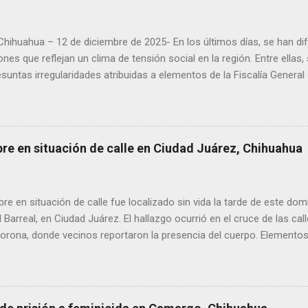
 Chihuahua – 12 de diciembre de 2025- En los últimos días, se han di
ones que reflejan un clima de tensión social en la región. Entre ellas
suntas irregularidades atribuidas a elementos de la Fiscalía General
aciones de agricultores en rechazo a la Ley de Agua. Ayer, durante
ora Andrea Chávez, se registraron protestas en las que se colocaro
ora y del senador Adán Augusto López, acompañadas de mensajes de
de alta circulación informativa, se ha detectado un intento de hack
bre en situación de calle en Ciudad Juárez, Chihuahua
es de dos medios locales de Delicias a través de grupos de WhatsA
s informativos. Modus operandi identificado • Se realizan llamadas
idos, principalmente con prefijos 56. • Los atacantes se hacen pas
 en situación de calle fue localizado sin vida la tarde de este dom
s y pregun...
l Barreal, en Ciudad Juárez. El hallazgo ocurrió en el cruce de las ca
rona, donde vecinos reportaron la presencia del cuerpo. Elementos m
ía Zona Norte confirmaron que el fallecido no presentaba huellas de v
alaron que el hombre solía pernoctar en ese lugar, aunque descono