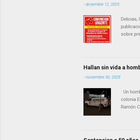
-
diciembre 12, 2025
Delicias,
publicaci
sobre pre
manifest
la senad
legislad
contexto 
Hallan sin vida a hom
seguidor
-
noviembre 30, 2025
proyecto
desconoc
Un hombre
los grupo
colonia E
Ramón Co
la Fiscal
zona señ