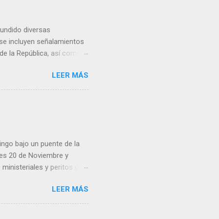
fundido diversas
, se incluyen señalamientos
 de la República, así como
 una posada organizada por
LEER MÁS
n lonas con imágenes de la
 inconformidad. En este
eo que ya afectó a
pp administrados por
 desde números
ar por administradores de
ingo bajo un puente de la
lles 20 de Noviembre y
inisteriales y peritos de
iolencia. Habitantes de la
LEER MÁS
cen su identidad.