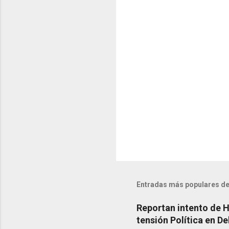
a
r
i
o
s
Entradas más populares de
Reportan intento de 
tensión Política en De