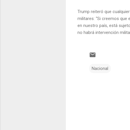
Trump reiteró que cualquier
militares: “Si creemos que 
en nuestro país, está sujet
no habrá intervención milit
Nacional
C
o
m
e
n
t