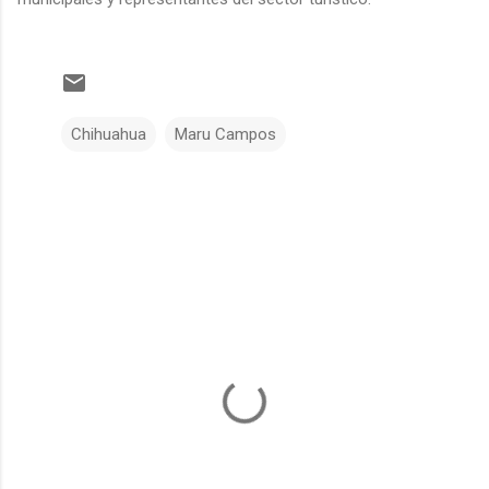
Chihuahua
Maru Campos
C
o
m
e
n
t
a
r
i
o