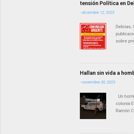
tensión Política en De
-
diciembre 12, 2025
Delicias,
publicaci
sobre pre
manifest
la senad
legislad
contexto 
Hallan sin vida a hom
seguidor
-
noviembre 30, 2025
proyecto
desconoc
Un hombre
los grupo
colonia E
Ramón Co
la Fiscal
zona señ