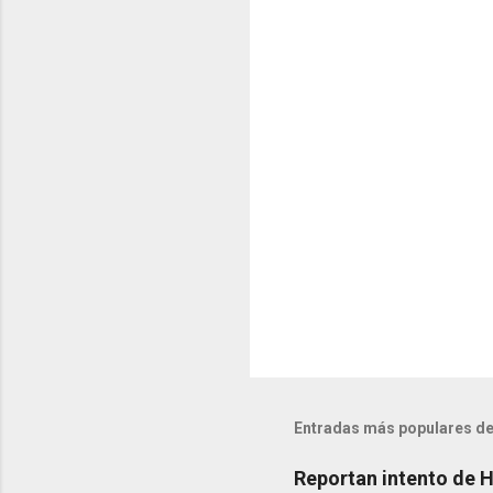
t
a
r
i
o
s
Entradas más populares de
Reportan intento de 