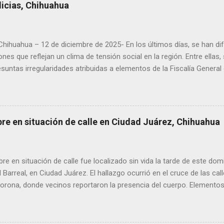
licias, Chihuahua
 Chihuahua – 12 de diciembre de 2025- En los últimos días, se han di
ones que reflejan un clima de tensión social en la región. Entre ellas
suntas irregularidades atribuidas a elementos de la Fiscalía General
aciones de agricultores en rechazo a la Ley de Agua. Ayer, durante
ora Andrea Chávez, se registraron protestas en las que se colocaro
ora y del senador Adán Augusto López, acompañadas de mensajes de
de alta circulación informativa, se ha detectado un intento de hack
bre en situación de calle en Ciudad Juárez, Chihuahua
es de dos medios locales de Delicias a través de grupos de WhatsA
s informativos. Modus operandi identificado • Se realizan llamadas
idos, principalmente con prefijos 56. • Los atacantes se hacen pas
 en situación de calle fue localizado sin vida la tarde de este dom
s y pregun...
l Barreal, en Ciudad Juárez. El hallazgo ocurrió en el cruce de las ca
rona, donde vecinos reportaron la presencia del cuerpo. Elementos m
ía Zona Norte confirmaron que el fallecido no presentaba huellas de v
alaron que el hombre solía pernoctar en ese lugar, aunque descono