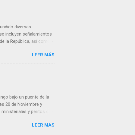
fundido diversas
, se incluyen señalamientos
 de la República, así como
 una posada organizada por
LEER MÁS
n lonas con imágenes de la
 inconformidad. En este
eo que ya afectó a
pp administrados por
 desde números
ar por administradores de
ingo bajo un puente de la
lles 20 de Noviembre y
inisteriales y peritos de
iolencia. Habitantes de la
LEER MÁS
cen su identidad.