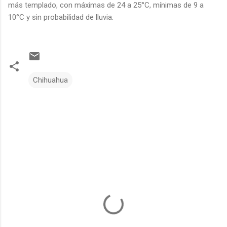
más templado, con máximas de 24 a 25°C, mínimas de 9 a
10°C y sin probabilidad de lluvia.
Chihuahua
C
o
m
e
n
t
a
r
i