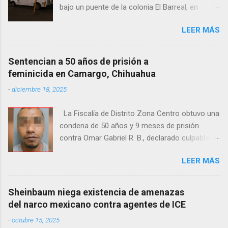
bajo un puente de la colonia El Barreal, en
Ciudad Juárez. El hallazgo ocurrió en el cruce
LEER MÁS
de las calles 20 de Noviembre y Ramón Corona,
donde vecinos reportaron la presencia del
cuerpo. Elementos ministeriales y peritos de la
Sentencian a 50 años de prisión a
Fiscalía Zona Norte confirmaron que el
feminicida en Camargo, Chihuahua
fallecido no presentaba huellas de violencia.
-
diciembre 18, 2025
Habitantes de la zona señalaron que el hombre
solía pernoctar en ese lugar, aunque
La Fiscalía de Distrito Zona Centro obtuvo una
desconocen su identidad.
condena de 50 años y 9 meses de prisión
contra Omar Gabriel R. B., declarado culpable
del feminicidio agravado de una adolescente
LEER MÁS
ocurrido en julio de 2021 en Camargo. De
acuerdo con las investigaciones, el acusado,
junto con Ramón Porfirio V. P., raptó y
Sheinbaum niega existencia de amenazas
estranguló a la víctima, cuyo cuerpo fue hallado
del narco mexicano contra agentes de ICE
en septiembre de 2022 en un predio cercano a
-
octubre 15, 2025
la maquiladora Contec. El Tribunal de