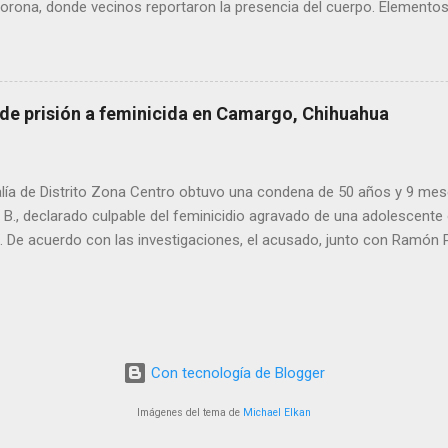
rona, donde vecinos reportaron la presencia del cuerpo. Elementos m
ía Zona Norte confirmaron que el fallecido no presentaba huellas de v
alaron que el hombre solía pernoctar en ese lugar, aunque descono
 de prisión a feminicida en Camargo, Chihuahua
lía de Distrito Zona Centro obtuvo una condena de 50 años y 9 mes
. B., declarado culpable del feminicidio agravado de una adolescente 
De acuerdo con las investigaciones, el acusado, junto con Ramón Porf
ó a la víctima, cuyo cuerpo fue hallado en septiembre de 2022 en un
ra Contec. El Tribunal de Enjuiciamiento del Distrito Judicial Camar
n el Centro de Reinserción Social Estatal número 1 de Aquiles Serd
708 mil 500 pesos por reparación del daño y una multa de 58 mil pe
este año, Ramón Porfirio V. P. recibió una sentencia de 45 años de pr
Con tecnología de Blogger
imen.
Imágenes del tema de
Michael Elkan