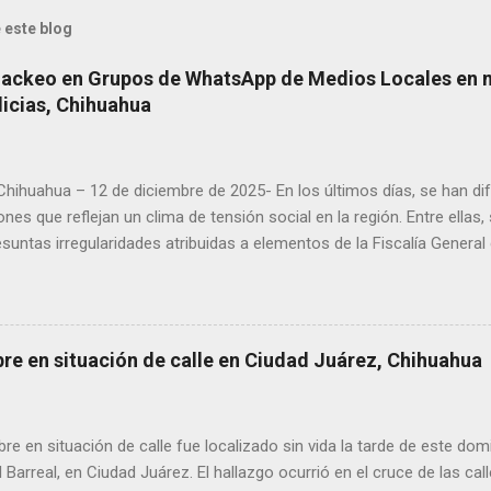
 este blog
Hackeo en Grupos de WhatsApp de Medios Locales en 
licias, Chihuahua
 Chihuahua – 12 de diciembre de 2025- En los últimos días, se han di
ones que reflejan un clima de tensión social en la región. Entre ellas
suntas irregularidades atribuidas a elementos de la Fiscalía General
aciones de agricultores en rechazo a la Ley de Agua. Ayer, durante
ora Andrea Chávez, se registraron protestas en las que se colocaro
ora y del senador Adán Augusto López, acompañadas de mensajes de
de alta circulación informativa, se ha detectado un intento de hack
bre en situación de calle en Ciudad Juárez, Chihuahua
es de dos medios locales de Delicias a través de grupos de WhatsA
s informativos. Modus operandi identificado • Se realizan llamadas
idos, principalmente con prefijos 56. • Los atacantes se hacen pas
 en situación de calle fue localizado sin vida la tarde de este dom
s y pregun...
l Barreal, en Ciudad Juárez. El hallazgo ocurrió en el cruce de las ca