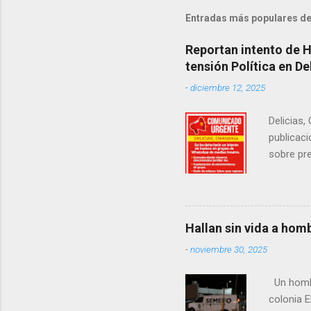
Entradas más populares de
Reportan intento de 
tensión Política en De
-
diciembre 12, 2025
Delicias,
publicaci
sobre pre
manifest
la senad
legislad
contexto 
Hallan sin vida a hom
seguidor
-
noviembre 30, 2025
proyecto
desconoc
Un hombre
los grupo
colonia E