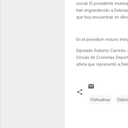
social. El presidente munic
han engrandecido a Delicias
que hoy encuentran en ellos
En el presidium estuvo inte
Diputado Roberto Carreón, 
Círculo de Cronistas Deporti
atleta que representó a Del
Chihuahua
Delic
C
o