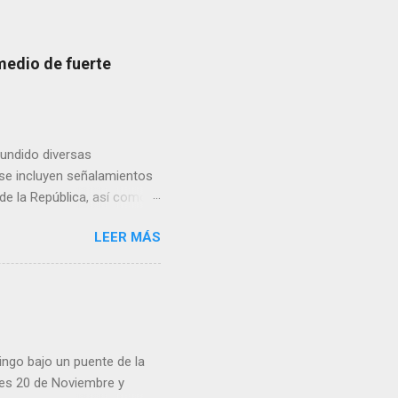
medio de fuerte
fundido diversas
, se incluyen señalamientos
 de la República, así como
 una posada organizada por
LEER MÁS
n lonas con imágenes de la
 inconformidad. En este
eo que ya afectó a
pp administrados por
 desde números
ar por administradores de
ingo bajo un puente de la
lles 20 de Noviembre y