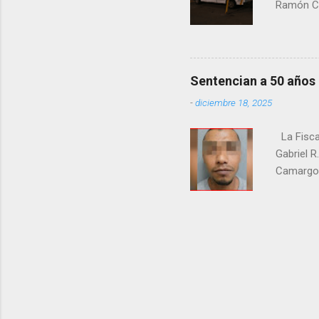
Ramón Co
la Fiscal
zona señ
Sentencian a 50 años
-
diciembre 18, 2025
La Fisca
Gabriel R
Camargo. 
estrangul
maquilado
cumpla e
pago de 
junio de 
en el cr