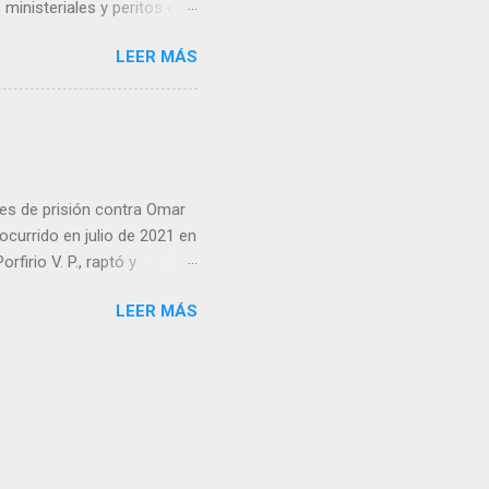
inisteriales y peritos de
iolencia. Habitantes de la
LEER MÁS
cen su identidad.
es de prisión contra Omar
ocurrido en julio de 2021 en
irio V. P., raptó y
 predio cercano a la
LEER MÁS
go ordenó que la pena se
án, además de imponer el
sos. Cabe recordar que en
isión por su participación