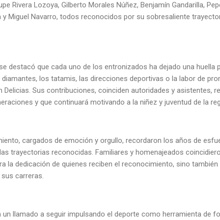
upe Rivera Lozoya, Gilberto Morales Núñez, Benjamín Gandarilla, Pe
y Miguel Navarro, todos reconocidos por su sobresaliente trayector
, se destacó que cada uno de los entronizados ha dejado una huella 
s diamantes, los tatamis, las direcciones deportivas o la labor de p
n Delicias. Sus contribuciones, coinciden autoridades y asistentes, 
neraciones y que continuará motivando a la niñez y juventud de la reg
ento, cargados de emoción y orgullo, recordaron los años de esfuer
as trayectorias reconocidas. Familiares y homenajeados coincidier
 la dedicación de quienes reciben el reconocimiento, sino también
 sus carreras.
 un llamado a seguir impulsando el deporte como herramienta de f