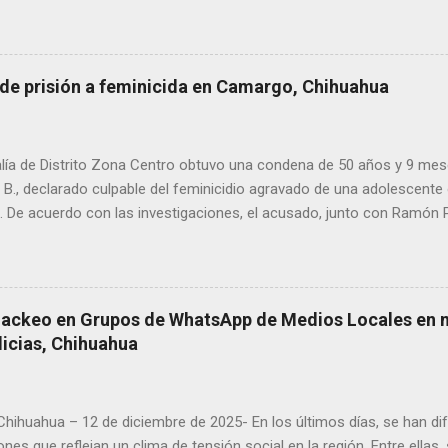
ía Zona Norte confirmaron que el fallecido no presentaba huellas de v
alaron que el hombre solía pernoctar en ese lugar, aunque descono
 de prisión a feminicida en Camargo, Chihuahua
lía de Distrito Zona Centro obtuvo una condena de 50 años y 9 mes
. B., declarado culpable del feminicidio agravado de una adolescente 
De acuerdo con las investigaciones, el acusado, junto con Ramón Porf
ó a la víctima, cuyo cuerpo fue hallado en septiembre de 2022 en un
ra Contec. El Tribunal de Enjuiciamiento del Distrito Judicial Camar
n el Centro de Reinserción Social Estatal número 1 de Aquiles Serd
708 mil 500 pesos por reparación del daño y una multa de 58 mil pe
Hackeo en Grupos de WhatsApp de Medios Locales en 
este año, Ramón Porfirio V. P. recibió una sentencia de 45 años de pr
licias, Chihuahua
imen.
 Chihuahua – 12 de diciembre de 2025- En los últimos días, se han di
ones que reflejan un clima de tensión social en la región. Entre ellas