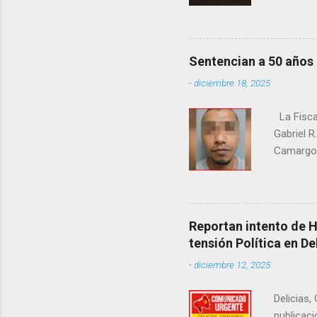
la Fiscal
zona señ
Sentencian a 50 años
-
diciembre 18, 2025
La Fisca
Gabriel R
Camargo. 
estrangul
maquilado
cumpla e
pago de 
Reportan intento de 
junio de 
tensión Política en De
en el cr
-
diciembre 12, 2025
Delicias,
publicaci