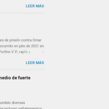
iolencia. Habitantes de la
LEER MÁS
cen su identidad.
es de prisión contra Omar
ocurrido en julio de 2021 en
irio V. P., raptó y
 predio cercano a la
LEER MÁS
go ordenó que la pena se
án, además de imponer el
sos. Cabe recordar que en
medio de fuerte
isión por su participación
fundido diversas
, se incluyen señalamientos