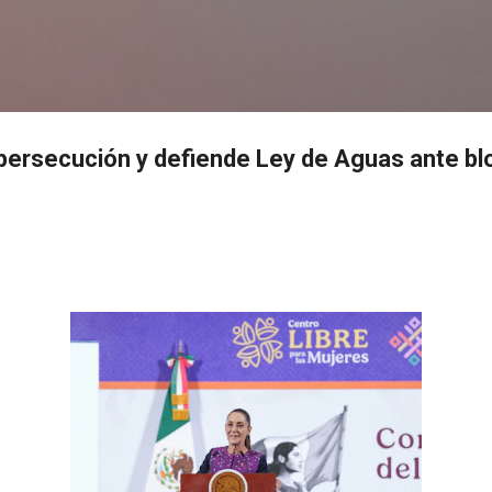
Ir al contenido principal
s
persecución y defiende Ley de Aguas ante b