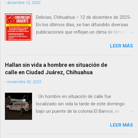
-
diciembre 12, 2025
Delicias, Chihuahua – 12 de diciembre de 2025-
En los últimos días, se han difundido diversas
publicaciones que reflejan un clima de tensión
social en la región. Entre ellas, se incluyen
LEER MÁS
señalamientos sobre presuntas irregularidades
atribuidas a elementos de la Fiscalía General de
la República, así como manifestaciones de
Hallan sin vida a hombre en situación de
agricultores en rechazo a la Ley de Agua. Ayer,
calle en Ciudad Juárez, Chihuahua
durante una posada organizada por la
-
noviembre 30, 2025
senadora Andrea Chávez, se registraron
protestas en las que se colocaron lonas con
Un hombre en situación de calle fue
imágenes de la legisladora y del senador Adán
localizado sin vida la tarde de este domingo
Augusto López, acompañadas de mensajes de
bajo un puente de la colonia El Barreal, en
inconformidad. En este contexto de alta
Ciudad Juárez. El hallazgo ocurrió en el cruce
circulación informativa, se ha detectado un
LEER MÁS
de las calles 20 de Noviembre y Ramón Corona,
intento de hackeo que ya afectó a seguidores
donde vecinos reportaron la presencia del
de dos medios locales de Delicias a través de