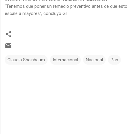
“Tenemos que poner un remedio preventivo antes de que esto
escale a mayores”, concluyó Gil.
Claudia Sheinbaum
Internacional
Nacional
Pan
C
o
m
e
n
t
a
r