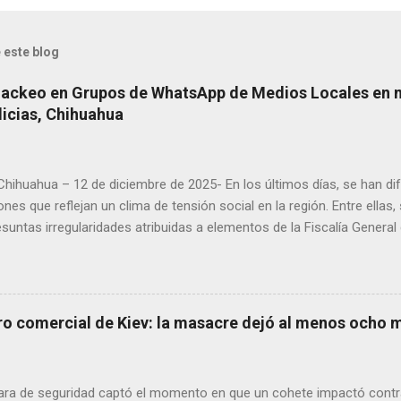
 este blog
Hackeo en Grupos de WhatsApp de Medios Locales en 
licias, Chihuahua
 Chihuahua – 12 de diciembre de 2025- En los últimos días, se han di
ones que reflejan un clima de tensión social en la región. Entre ellas
suntas irregularidades atribuidas a elementos de la Fiscalía General
aciones de agricultores en rechazo a la Ley de Agua. Ayer, durante
ora Andrea Chávez, se registraron protestas en las que se colocaro
ora y del senador Adán Augusto López, acompañadas de mensajes de
de alta circulación informativa, se ha detectado un intento de hack
ro comercial de Kiev: la masacre dejó al menos ocho 
es de dos medios locales de Delicias a través de grupos de WhatsA
s informativos. Modus operandi identificado • Se realizan llamadas
idos, principalmente con prefijos 56. • Los atacantes se hacen pas
ra de seguridad captó el momento en que un cohete impactó contr
s y pregun...