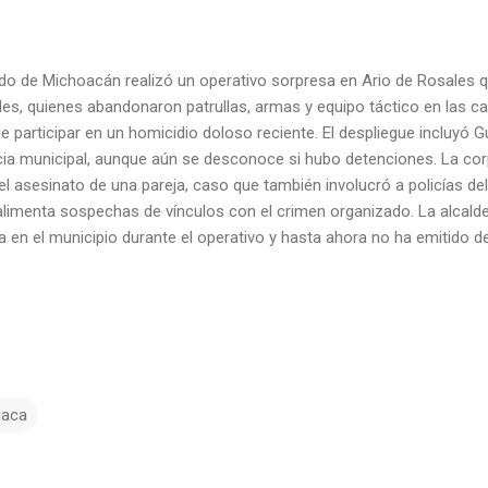
ado de Michoacán realizó un operativo sorpresa en Ario de Rosales q
les, quienes abandonaron patrullas, armas y equipo táctico en las ca
 participar en un homicidio doloso reciente. El despliegue incluyó Gu
a municipal, aunque aún se desconoce si hubo detenciones. La cor
el asesinato de una pareja, caso que también involucró a policías de
 alimenta sospechas de vínculos con el crimen organizado. La alca
en el municipio durante el operativo y hasta ahora no ha emitido d
iaca