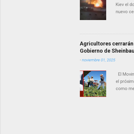
Kiev el 
nuevo cen
rusas. A 
tanto el 
departame
años, vec
Agricultores cerrarán
cientos d
Gobierno de Sheinba
2020, un 
-
noviembre 01, 2025
tiendas, 
El Movim
el próxim
como med
agropecua
en Chihu
especialm
“Vamos a
denunció 
producto