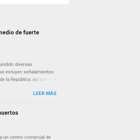
medio de fuerte
fundido diversas
, se incluyen señalamientos
 de la República, así como
 una posada organizada por
LEER MÁS
n lonas con imágenes de la
 inconformidad. En este
eo que ya afectó a
muertos
pp administrados por
 desde números
ar por administradores de
a un centro comercial de