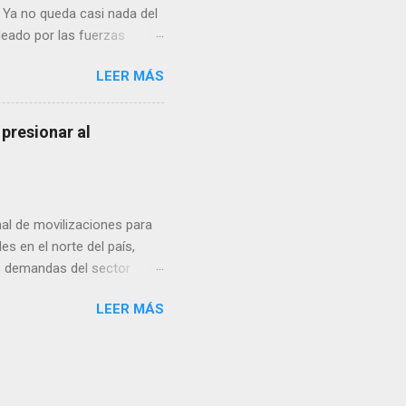
 Ya no queda casi nada del
deado por las fuerzas
ital ucraniana y destruyó
LEER MÁS
 en mi casa, mi
r”, recuerda Vladimir, de 76
eléctrica) térmica a unos
presionar al
. Inaugurado a inicios de
del consumo, con sus 250
to. Toda la parte sur de...
l de movilizaciones para
es en el norte del país,
as demandas del sector
tado federal, informó que
LEER MÁS
e Ciudad Juárez,
300 y 400 productores.
afirmó. Rodríguez Gómez
ios, mientras los
eremos afectar el tránsito