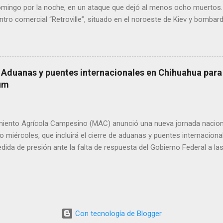
domingo por la noche, en un ataque que dejó al menos ocho muertos.
tro comercial “Retroville”, situado en el noroeste de Kiev y bombar
las 22.45 (hora local), un bombardeo sacudió este suburbio de la cap
edificio como los alrededores más cercanos. “Estaba tranquilamente
nto fue sacudido por la explosión, pensé que el edificio se iba a cae
ino de la zona. Los rusos “probablemente apuntaban a una central (
 Aduanas y puentes internacionales en Chihuahua para 
e metros”, dijo, señalando una gran chimenea blanca en el horizonte
um
poco antes de la pandemia de covid-19, “Retroville” era un templo 
sus marcas occidentales, sus cines y sus 3.000 lugares de aparcamien
iento Agrícola Campesino (MAC) anunció una nueva jornada naciona
o miércoles, que incluirá el cierre de aduanas y puentes internacional
ida de presión ante la falta de respuesta del Gobierno Federal a l
rio. Heraclio Rodríguez Gómez, dirigente nacional del MAC y exdipu
ahua las acciones se concentrarán en los puentes internacionales d
ente en el Puente Libre, donde se espera la participación de entre 
 cerrar las aduanas del norte y algunos puentes internacionales”, 
que las políticas actuales solo benefician a unos cuantos empresar
Con tecnología de Blogger
res enfrentan una crisis económica sin atención gubernamental. “Qu