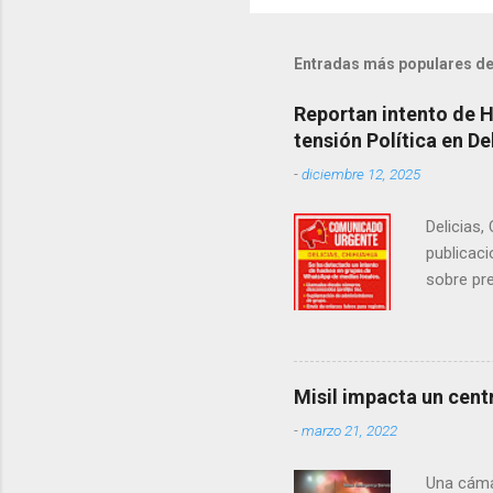
Entradas más populares de
Reportan intento de 
tensión Política en De
-
diciembre 12, 2025
Delicias,
publicaci
sobre pre
manifest
la senad
legislad
contexto 
Misil impacta un cent
seguidor
-
marzo 21, 2022
proyecto
desconoc
Una cáma
los grupo