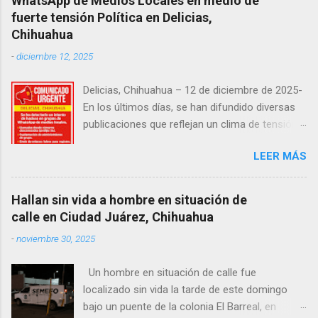
WhatsApp de Medios Locales en medio de
fuerte tensión Política en Delicias,
Chihuahua
-
diciembre 12, 2025
Delicias, Chihuahua – 12 de diciembre de 2025-
En los últimos días, se han difundido diversas
publicaciones que reflejan un clima de tensión
social en la región. Entre ellas, se incluyen
LEER MÁS
señalamientos sobre presuntas irregularidades
atribuidas a elementos de la Fiscalía General de
la República, así como manifestaciones de
Hallan sin vida a hombre en situación de
agricultores en rechazo a la Ley de Agua. Ayer,
calle en Ciudad Juárez, Chihuahua
durante una posada organizada por la
-
noviembre 30, 2025
senadora Andrea Chávez, se registraron
protestas en las que se colocaron lonas con
Un hombre en situación de calle fue
imágenes de la legisladora y del senador Adán
localizado sin vida la tarde de este domingo
Augusto López, acompañadas de mensajes de
bajo un puente de la colonia El Barreal, en
inconformidad. En este contexto de alta