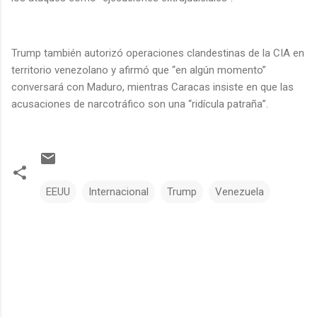
Trump también autorizó operaciones clandestinas de la CIA en
territorio venezolano y afirmó que “en algún momento”
conversará con Maduro, mientras Caracas insiste en que las
acusaciones de narcotráfico son una “ridícula patraña”.
EEUU
Internacional
Trump
Venezuela
C
o
m
e
n