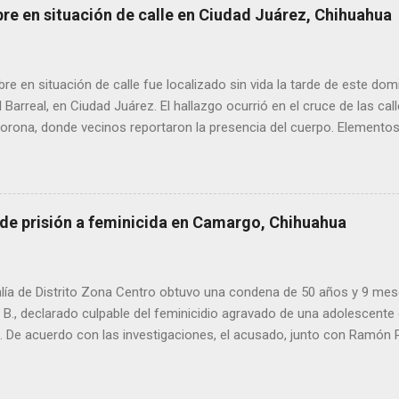
bre en situación de calle en Ciudad Juárez, Chihuahua
 en situación de calle fue localizado sin vida la tarde de este dom
l Barreal, en Ciudad Juárez. El hallazgo ocurrió en el cruce de las ca
rona, donde vecinos reportaron la presencia del cuerpo. Elementos m
ía Zona Norte confirmaron que el fallecido no presentaba huellas de v
alaron que el hombre solía pernoctar en ese lugar, aunque descono
 de prisión a feminicida en Camargo, Chihuahua
lía de Distrito Zona Centro obtuvo una condena de 50 años y 9 mes
. B., declarado culpable del feminicidio agravado de una adolescente 
De acuerdo con las investigaciones, el acusado, junto con Ramón Porf
ó a la víctima, cuyo cuerpo fue hallado en septiembre de 2022 en un
ra Contec. El Tribunal de Enjuiciamiento del Distrito Judicial Camar