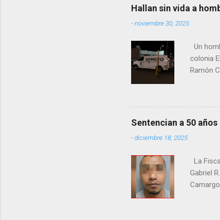
Hallan sin vida a hom
-
noviembre 30, 2025
Un hombre
colonia E
Ramón Co
la Fiscal
zona señ
Sentencian a 50 años
-
diciembre 18, 2025
La Fisca
Gabriel R
Camargo. 
estrangul
maquilado