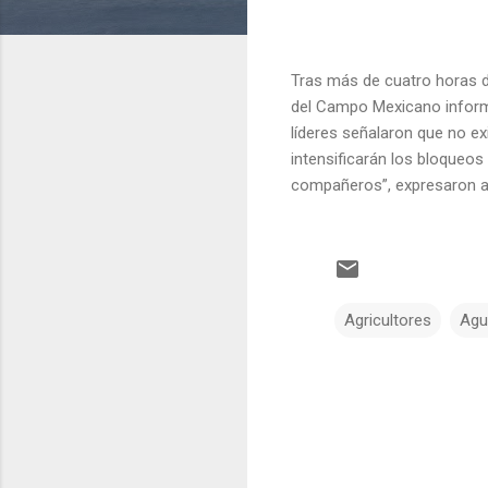
Tras más de cuatro horas de
del Campo Mexicano inform
líderes señalaron que no ex
intensificarán los bloqueos
compañeros”, expresaron al
Agricultores
Agu
C
o
m
e