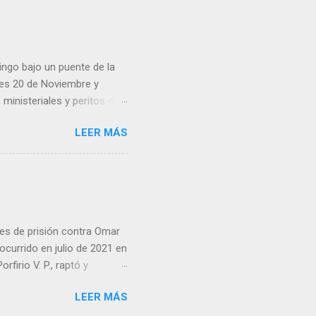
ingo bajo un puente de la
lles 20 de Noviembre y
inisteriales y peritos de
iolencia. Habitantes de la
LEER MÁS
cen su identidad.
es de prisión contra Omar
ocurrido en julio de 2021 en
irio V. P., raptó y
 predio cercano a la
LEER MÁS
go ordenó que la pena se