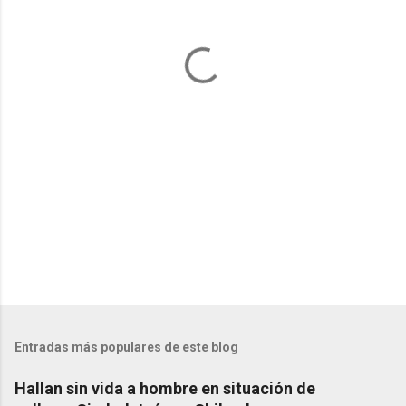
t
a
r
i
o
s
Entradas más populares de este blog
Hallan sin vida a hombre en situación de