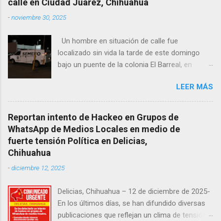
calle en Ciudad Juárez, Chihuahua
-
noviembre 30, 2025
Un hombre en situación de calle fue
localizado sin vida la tarde de este domingo
bajo un puente de la colonia El Barreal, en
Ciudad Juárez. El hallazgo ocurrió en el cruce
LEER MÁS
de las calles 20 de Noviembre y Ramón Corona,
donde vecinos reportaron la presencia del
cuerpo. Elementos ministeriales y peritos de la
Reportan intento de Hackeo en Grupos de
Fiscalía Zona Norte confirmaron que el
WhatsApp de Medios Locales en medio de
fallecido no presentaba huellas de violencia.
fuerte tensión Política en Delicias,
Habitantes de la zona señalaron que el hombre
Chihuahua
solía pernoctar en ese lugar, aunque
-
diciembre 12, 2025
desconocen su identidad.
Delicias, Chihuahua – 12 de diciembre de 2025-
En los últimos días, se han difundido diversas
publicaciones que reflejan un clima de tensión