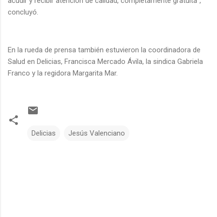
acudir y recibir atención de calidad, completamente gratuita”,
concluyó.
En la rueda de prensa también estuvieron la coordinadora de
Salud en Delicias, Francisca Mercado Ávila, la sindica Gabriela
Franco y la regidora Margarita Mar.
Delicias
Jesús Valenciano
C
o
m
e
n