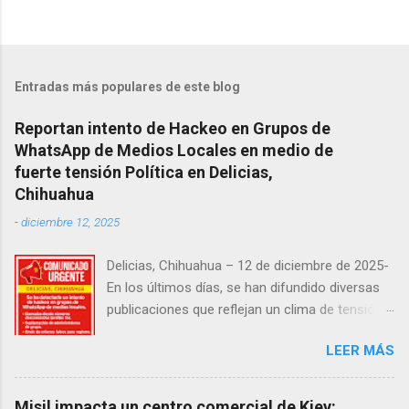
Entradas más populares de este blog
Reportan intento de Hackeo en Grupos de
WhatsApp de Medios Locales en medio de
fuerte tensión Política en Delicias,
Chihuahua
-
diciembre 12, 2025
Delicias, Chihuahua – 12 de diciembre de 2025-
En los últimos días, se han difundido diversas
publicaciones que reflejan un clima de tensión
social en la región. Entre ellas, se incluyen
LEER MÁS
señalamientos sobre presuntas irregularidades
atribuidas a elementos de la Fiscalía General de
la República, así como manifestaciones de
Misil impacta un centro comercial de Kiev: