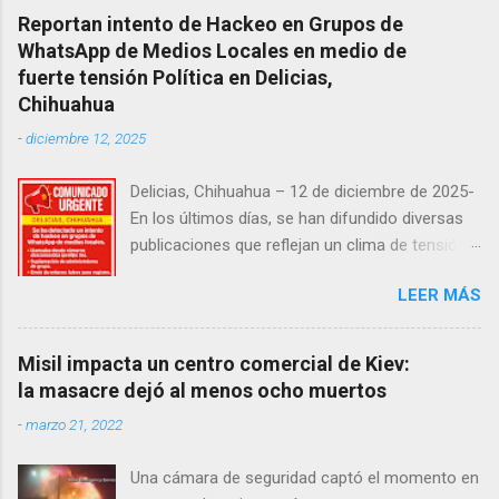
Reportan intento de Hackeo en Grupos de
WhatsApp de Medios Locales en medio de
fuerte tensión Política en Delicias,
Chihuahua
-
diciembre 12, 2025
Delicias, Chihuahua – 12 de diciembre de 2025-
En los últimos días, se han difundido diversas
publicaciones que reflejan un clima de tensión
social en la región. Entre ellas, se incluyen
LEER MÁS
señalamientos sobre presuntas irregularidades
atribuidas a elementos de la Fiscalía General de
la República, así como manifestaciones de
Misil impacta un centro comercial de Kiev:
agricultores en rechazo a la Ley de Agua. Ayer,
la masacre dejó al menos ocho muertos
durante una posada organizada por la
-
marzo 21, 2022
senadora Andrea Chávez, se registraron
protestas en las que se colocaron lonas con
Una cámara de seguridad captó el momento en
imágenes de la legisladora y del senador Adán