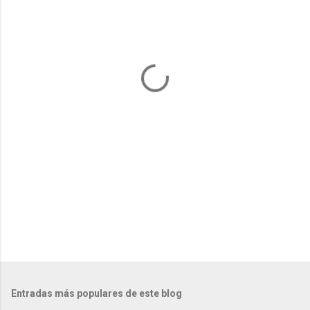
e
n
t
a
r
i
o
s
Entradas más populares de este blog