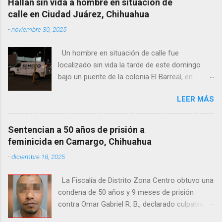
Hallan sin vida a hombre en situación de
calle en Ciudad Juárez, Chihuahua
-
noviembre 30, 2025
Un hombre en situación de calle fue
localizado sin vida la tarde de este domingo
bajo un puente de la colonia El Barreal, en
Ciudad Juárez. El hallazgo ocurrió en el cruce
LEER MÁS
de las calles 20 de Noviembre y Ramón Corona,
donde vecinos reportaron la presencia del
cuerpo. Elementos ministeriales y peritos de la
Sentencian a 50 años de prisión a
Fiscalía Zona Norte confirmaron que el
feminicida en Camargo, Chihuahua
fallecido no presentaba huellas de violencia.
-
diciembre 18, 2025
Habitantes de la zona señalaron que el hombre
solía pernoctar en ese lugar, aunque
La Fiscalía de Distrito Zona Centro obtuvo una
desconocen su identidad.
condena de 50 años y 9 meses de prisión
contra Omar Gabriel R. B., declarado culpable
del feminicidio agravado de una adolescente