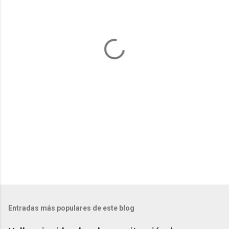
n
t
a
r
i
o
s
Entradas más populares de este blog