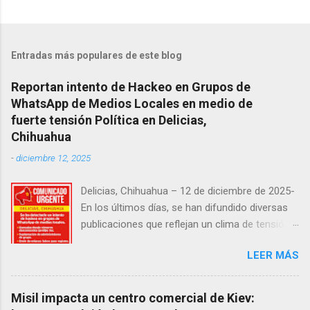
Entradas más populares de este blog
Reportan intento de Hackeo en Grupos de
WhatsApp de Medios Locales en medio de
fuerte tensión Política en Delicias,
Chihuahua
-
diciembre 12, 2025
Delicias, Chihuahua – 12 de diciembre de 2025-
En los últimos días, se han difundido diversas
publicaciones que reflejan un clima de tensión
social en la región. Entre ellas, se incluyen
LEER MÁS
señalamientos sobre presuntas irregularidades
atribuidas a elementos de la Fiscalía General de
la República, así como manifestaciones de
Misil impacta un centro comercial de Kiev:
agricultores en rechazo a la Ley de Agua. Ayer,