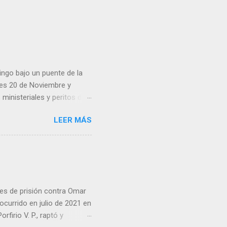
ingo bajo un puente de la
lles 20 de Noviembre y
inisteriales y peritos de
iolencia. Habitantes de la
LEER MÁS
cen su identidad.
es de prisión contra Omar
ocurrido en julio de 2021 en
irio V. P., raptó y