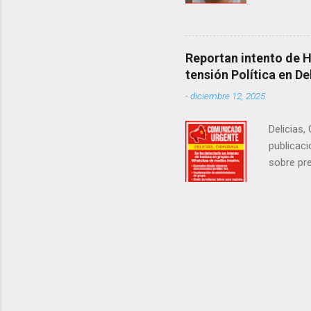
estrangul
maquilado
cumpla e
pago de 
Reportan intento de 
junio de 
tensión Política en De
en el cr
-
diciembre 12, 2025
Delicias,
publicaci
sobre pre
manifest
la senad
legislad
contexto 
seguidor
proyecto
desconoc
los grupo