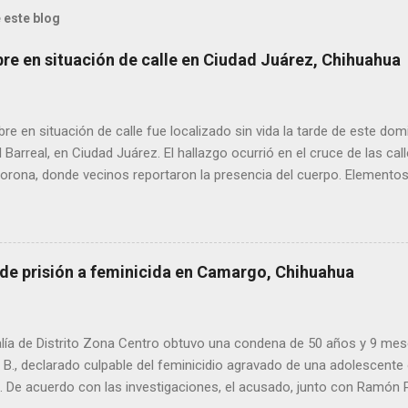
 este blog
bre en situación de calle en Ciudad Juárez, Chihuahua
 en situación de calle fue localizado sin vida la tarde de este dom
l Barreal, en Ciudad Juárez. El hallazgo ocurrió en el cruce de las ca
rona, donde vecinos reportaron la presencia del cuerpo. Elementos m
ía Zona Norte confirmaron que el fallecido no presentaba huellas de v
alaron que el hombre solía pernoctar en ese lugar, aunque descono
 de prisión a feminicida en Camargo, Chihuahua
lía de Distrito Zona Centro obtuvo una condena de 50 años y 9 mes
. B., declarado culpable del feminicidio agravado de una adolescente 
De acuerdo con las investigaciones, el acusado, junto con Ramón Porf