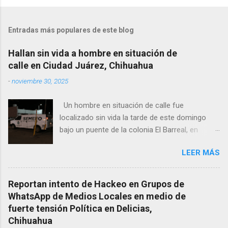
Entradas más populares de este blog
Hallan sin vida a hombre en situación de
calle en Ciudad Juárez, Chihuahua
-
noviembre 30, 2025
Un hombre en situación de calle fue
localizado sin vida la tarde de este domingo
bajo un puente de la colonia El Barreal, en
Ciudad Juárez. El hallazgo ocurrió en el cruce
LEER MÁS
de las calles 20 de Noviembre y Ramón Corona,
donde vecinos reportaron la presencia del
cuerpo. Elementos ministeriales y peritos de la
Reportan intento de Hackeo en Grupos de
Fiscalía Zona Norte confirmaron que el
WhatsApp de Medios Locales en medio de
fallecido no presentaba huellas de violencia.
fuerte tensión Política en Delicias,
Habitantes de la zona señalaron que el hombre
Chihuahua
solía pernoctar en ese lugar, aunque