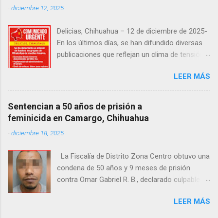
-
diciembre 12, 2025
desconocen su identidad.
Delicias, Chihuahua – 12 de diciembre de 2025-
En los últimos días, se han difundido diversas
publicaciones que reflejan un clima de tensión
social en la región. Entre ellas, se incluyen
LEER MÁS
señalamientos sobre presuntas irregularidades
atribuidas a elementos de la Fiscalía General de
la República, así como manifestaciones de
Sentencian a 50 años de prisión a
agricultores en rechazo a la Ley de Agua. Ayer,
feminicida en Camargo, Chihuahua
durante una posada organizada por la
-
diciembre 18, 2025
senadora Andrea Chávez, se registraron
protestas en las que se colocaron lonas con
La Fiscalía de Distrito Zona Centro obtuvo una
imágenes de la legisladora y del senador Adán
condena de 50 años y 9 meses de prisión
Augusto López, acompañadas de mensajes de
contra Omar Gabriel R. B., declarado culpable
inconformidad. En este contexto de alta
del feminicidio agravado de una adolescente
circulación informativa, se ha detectado un
LEER MÁS
ocurrido en julio de 2021 en Camargo. De
intento de hackeo que ya afectó a seguidores
acuerdo con las investigaciones, el acusado,
de dos medios locales de Delicias a través de