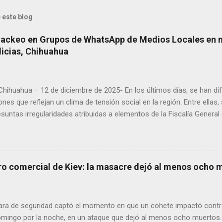
 este blog
Hackeo en Grupos de WhatsApp de Medios Locales en 
licias, Chihuahua
 Chihuahua – 12 de diciembre de 2025- En los últimos días, se han di
ones que reflejan un clima de tensión social en la región. Entre ellas
suntas irregularidades atribuidas a elementos de la Fiscalía General
aciones de agricultores en rechazo a la Ley de Agua. Ayer, durante
ora Andrea Chávez, se registraron protestas en las que se colocaro
ora y del senador Adán Augusto López, acompañadas de mensajes de
de alta circulación informativa, se ha detectado un intento de hack
ro comercial de Kiev: la masacre dejó al menos ocho 
es de dos medios locales de Delicias a través de grupos de WhatsA
s informativos. Modus operandi identificado • Se realizan llamadas
idos, principalmente con prefijos 56. • Los atacantes se hacen pas
ra de seguridad captó el momento en que un cohete impactó contr
s y pregun...
domingo por la noche, en un ataque que dejó al menos ocho muertos.