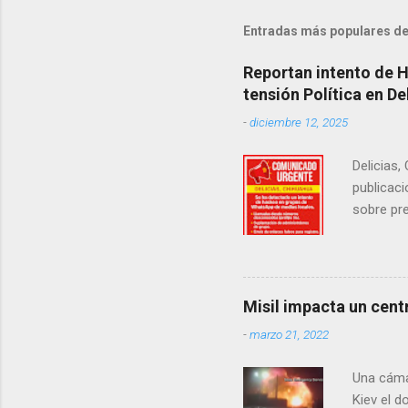
Entradas más populares de
Reportan intento de 
tensión Política en De
-
diciembre 12, 2025
Delicias,
publicaci
sobre pre
manifest
la senad
legislad
contexto 
Misil impacta un cent
seguidor
-
marzo 21, 2022
proyecto
desconoc
Una cáma
los grupo
Kiev el 