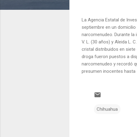
La Agencia Estatal de Invest
septiembre en un domicilio
narcomenudeo. Durante la in
V. L. (30 años) y Aleida L.
cristal distribuidos en siet
droga fueron puestos a disp
narcomenudeo y recordó que
presumen inocentes hasta q
Chihuahua
C
o