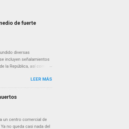
medio de fuerte
fundido diversas
, se incluyen señalamientos
 de la República, así como
 una posada organizada por
LEER MÁS
n lonas con imágenes de la
 inconformidad. En este
eo que ya afectó a
muertos
pp administrados por
 desde números
ar por administradores de
a un centro comercial de
 Ya no queda casi nada del