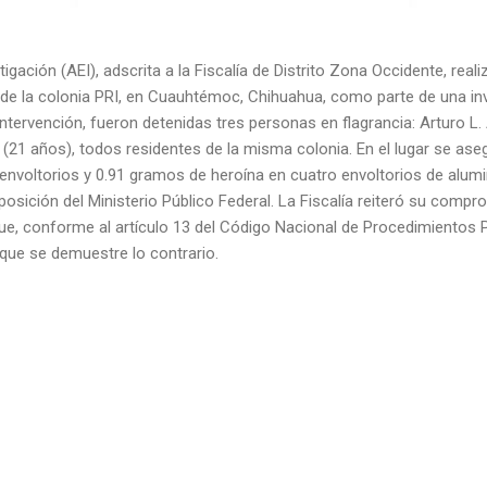
igación (AEI), adscrita a la Fiscalía de Distrito Zona Occidente, real
 de la colonia PRI, en Cuauhtémoc, Chihuahua, como parte de una in
tervención, fueron detenidas tres personas en flagrancia: Arturo L. 
 C. (21 años), todos residentes de la misma colonia. En el lugar se a
e envoltorios y 0.91 gramos de heroína en cuatro envoltorios de alumi
osición del Ministerio Público Federal. La Fiscalía reiteró su comp
, conforme al artículo 13 del Código Nacional de Procedimientos 
ue se demuestre lo contrario.