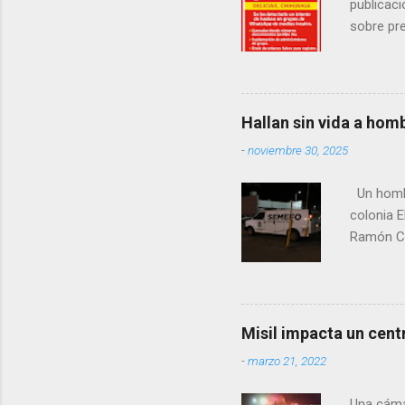
publicaci
sobre pre
manifest
la senad
legislad
contexto 
Hallan sin vida a hom
seguidor
-
noviembre 30, 2025
proyecto
desconoc
Un hombre
los grupo
colonia E
Ramón Co
la Fiscal
zona señ
Misil impacta un cent
-
marzo 21, 2022
Una cáma