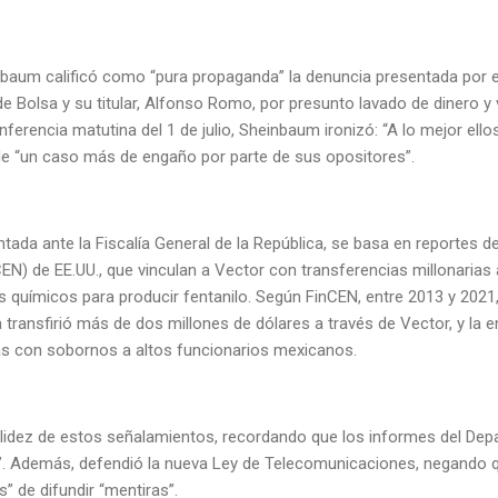
nbaum calificó como “pura propaganda” la denuncia presentada por e
 Bolsa y su titular, Alfonso Romo, por presunto lavado de dinero y 
ferencia matutina del 1 de julio, Sheinbaum ironizó: “A lo mejor ello
 de “un caso más de engaño por parte de sus opositores”.
tada ante la Fiscalía General de la República, se basa en reportes de 
CEN) de EE.UU., que vinculan a Vector con transferencias millonaria
 químicos para producir fentanilo. Según FinCEN, entre 2013 y 2021
oa transfirió más de dos millones de dólares a través de Vector, y la 
as con sobornos a altos funcionarios mexicanos.
lidez de estos señalamientos, recordando que los informes del Dep
. Además, defendió la nueva Ley de Telecomunicaciones, negando q
 de difundir “mentiras”.