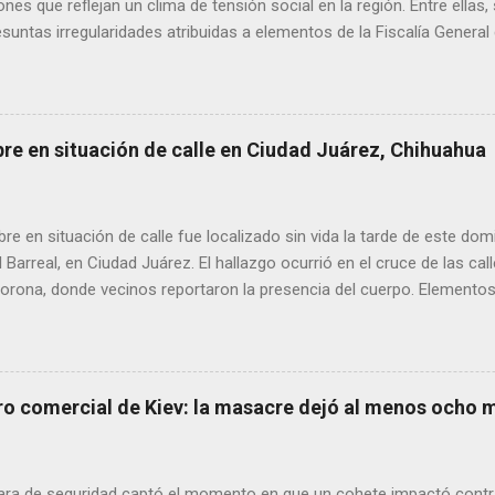
ones que reflejan un clima de tensión social en la región. Entre ellas
suntas irregularidades atribuidas a elementos de la Fiscalía General
aciones de agricultores en rechazo a la Ley de Agua. Ayer, durante
ora Andrea Chávez, se registraron protestas en las que se colocaro
ora y del senador Adán Augusto López, acompañadas de mensajes de
de alta circulación informativa, se ha detectado un intento de hack
bre en situación de calle en Ciudad Juárez, Chihuahua
es de dos medios locales de Delicias a través de grupos de WhatsA
s informativos. Modus operandi identificado • Se realizan llamadas
idos, principalmente con prefijos 56. • Los atacantes se hacen pas
 en situación de calle fue localizado sin vida la tarde de este dom
s y pregun...
l Barreal, en Ciudad Juárez. El hallazgo ocurrió en el cruce de las ca
rona, donde vecinos reportaron la presencia del cuerpo. Elementos m
ía Zona Norte confirmaron que el fallecido no presentaba huellas de v
alaron que el hombre solía pernoctar en ese lugar, aunque descono
ro comercial de Kiev: la masacre dejó al menos ocho 
ra de seguridad captó el momento en que un cohete impactó contr