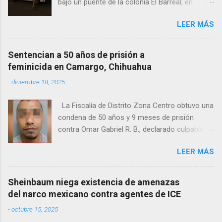
bajo un puente de la colonia El Barreal, en
Ciudad Juárez. El hallazgo ocurrió en el cruce
LEER MÁS
de las calles 20 de Noviembre y Ramón Corona,
donde vecinos reportaron la presencia del
cuerpo. Elementos ministeriales y peritos de la
Sentencian a 50 años de prisión a
Fiscalía Zona Norte confirmaron que el
feminicida en Camargo, Chihuahua
fallecido no presentaba huellas de violencia.
-
diciembre 18, 2025
Habitantes de la zona señalaron que el hombre
solía pernoctar en ese lugar, aunque
La Fiscalía de Distrito Zona Centro obtuvo una
desconocen su identidad.
condena de 50 años y 9 meses de prisión
contra Omar Gabriel R. B., declarado culpable
del feminicidio agravado de una adolescente
LEER MÁS
ocurrido en julio de 2021 en Camargo. De
acuerdo con las investigaciones, el acusado,
junto con Ramón Porfirio V. P., raptó y
Sheinbaum niega existencia de amenazas
estranguló a la víctima, cuyo cuerpo fue hallado
del narco mexicano contra agentes de ICE
en septiembre de 2022 en un predio cercano a
-
octubre 15, 2025
la maquiladora Contec. El Tribunal de