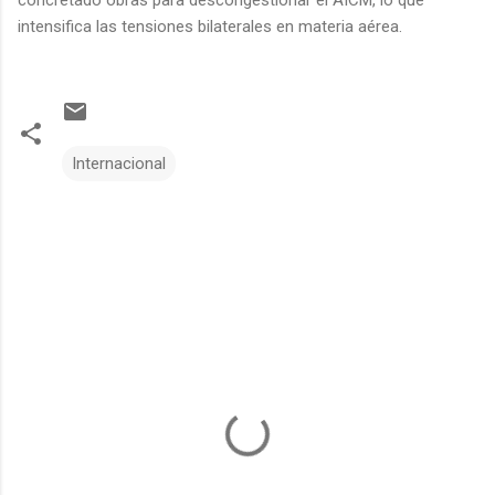
intensifica las tensiones bilaterales en materia aérea.
Internacional
C
o
m
e
n
t
a
r
i