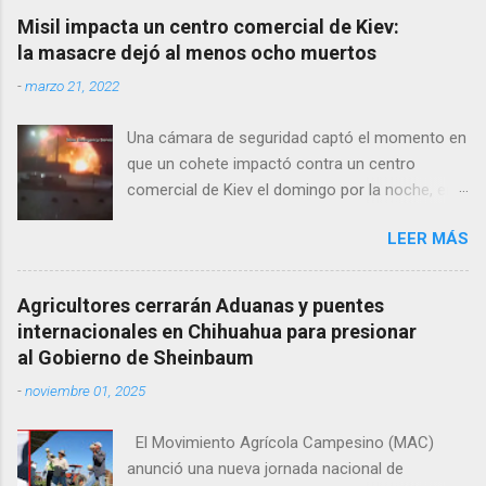
la República, así como manifestaciones de
Misil impacta un centro comercial de Kiev:
agricultores en rechazo a la Ley de Agua. Ayer,
la masacre dejó al menos ocho muertos
durante una posada organizada por la
-
marzo 21, 2022
senadora Andrea Chávez, se registraron
protestas en las que se colocaron lonas con
Una cámara de seguridad captó el momento en
imágenes de la legisladora y del senador Adán
que un cohete impactó contra un centro
Augusto López, acompañadas de mensajes de
comercial de Kiev el domingo por la noche, en
inconformidad. En este contexto de alta
un ataque que dejó al menos ocho muertos. Ya
circulación informativa, se ha detectado un
LEER MÁS
no queda casi nada del nuevo centro comercial
intento de hackeo que ya afectó a seguidores
“Retroville”, situado en el noroeste de Kiev y
de dos medios locales de Delicias a través de
bombardeado por las fuerzas rusas. A las
grupos de WhatsApp administrados por
Agricultores cerrarán Aduanas y puentes
22.45 (hora local), un bombardeo sacudió este
proyectos informativos. Modus operandi
internacionales en Chihuahua para presionar
suburbio de la capital ucraniana y destruyó
identificado • Se realizan llamadas desde
al Gobierno de Sheinbaum
tanto el edificio como los alrededores más
números desconocidos, principalmente con
-
noviembre 01, 2025
cercanos. “Estaba tranquilamente en mi casa,
prefijos 56. • Los atacantes se hacen pasar por
mi departamento fue sacudido por la explosión,
administradores de los grupos y pregun...
El Movimiento Agrícola Campesino (MAC)
pensé que el edificio se iba a caer”, recuerda
anunció una nueva jornada nacional de
Vladimir, de 76 años, vecino de la zona. Los