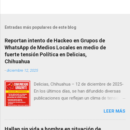
Entradas más populares de este blog
Reportan intento de Hackeo en Grupos de
WhatsApp de Medios Locales en medio de
fuerte tensión Política en Delicias,
Chihuahua
-
diciembre 12, 2025
Delicias, Chihuahua – 12 de diciembre de 2025-
En los últimos días, se han difundido diversas
publicaciones que reflejan un clima de tensión
social en la región. Entre ellas, se incluyen
LEER MÁS
señalamientos sobre presuntas irregularidades
atribuidas a elementos de la Fiscalía General de
la República, así como manifestaciones de
Hallan sin vida a hombre en situación de