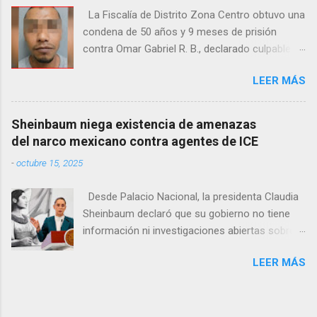
solía pernoctar en ese lugar, aunque
La Fiscalía de Distrito Zona Centro obtuvo una
desconocen su identidad.
condena de 50 años y 9 meses de prisión
contra Omar Gabriel R. B., declarado culpable
del feminicidio agravado de una adolescente
LEER MÁS
ocurrido en julio de 2021 en Camargo. De
acuerdo con las investigaciones, el acusado,
junto con Ramón Porfirio V. P., raptó y
Sheinbaum niega existencia de amenazas
estranguló a la víctima, cuyo cuerpo fue hallado
del narco mexicano contra agentes de ICE
en septiembre de 2022 en un predio cercano a
-
octubre 15, 2025
la maquiladora Contec. El Tribunal de
Enjuiciamiento del Distrito Judicial Camargo
Desde Palacio Nacional, la presidenta Claudia
ordenó que la pena se cumpla en el Centro de
Sheinbaum declaró que su gobierno no tiene
Reinserción Social Estatal número 1 de Aquiles
información ni investigaciones abiertas sobre
Serdán, además de imponer el pago de 708 mil
supuestos grupos criminales mexicanos que
500 pesos por reparación del daño y una multa
LEER MÁS
estarían ofreciendo recompensas por atacar o
de 58 mil pesos. Cabe recordar que en junio de
asesinar a agentes del Servicio de Inmigración
este año, Ramón Porfirio V. P. recibió una
y Control de Aduanas (ICE) de Estados Unidos.
sentencia de 45 años de prisión por su
La mandataria respondió así a una publicación