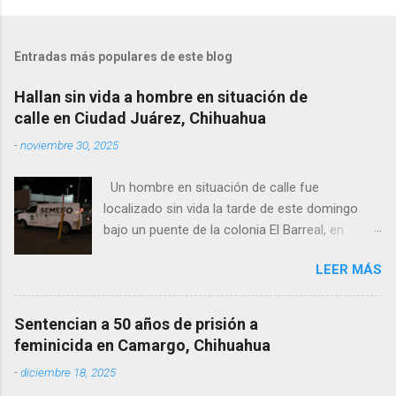
Entradas más populares de este blog
Hallan sin vida a hombre en situación de
calle en Ciudad Juárez, Chihuahua
-
noviembre 30, 2025
Un hombre en situación de calle fue
localizado sin vida la tarde de este domingo
bajo un puente de la colonia El Barreal, en
Ciudad Juárez. El hallazgo ocurrió en el cruce
LEER MÁS
de las calles 20 de Noviembre y Ramón Corona,
donde vecinos reportaron la presencia del
cuerpo. Elementos ministeriales y peritos de la
Sentencian a 50 años de prisión a
Fiscalía Zona Norte confirmaron que el
feminicida en Camargo, Chihuahua
fallecido no presentaba huellas de violencia.
-
diciembre 18, 2025
Habitantes de la zona señalaron que el hombre