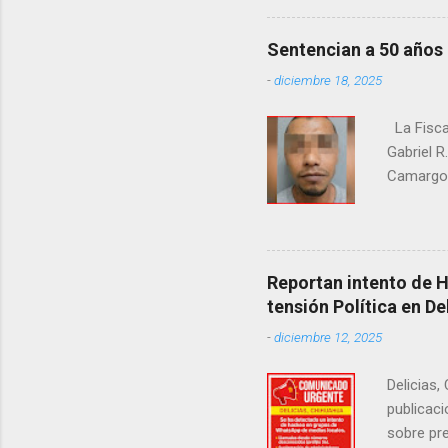
Sentencian a 50 años
-
diciembre 18, 2025
La Fisca
Gabriel R
Camargo. 
estrangul
maquilado
cumpla e
pago de 
Reportan intento de 
junio de 
tensión Política en De
en el cr
-
diciembre 12, 2025
Delicias,
publicaci
sobre pre