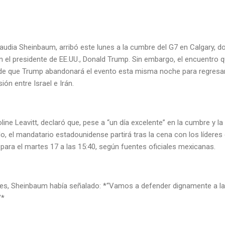
laudia Sheinbaum, arribó este lunes a la cumbre del G7 en Calgary, 
n el presidente de EE.UU., Donald Trump. Sin embargo, el encuentro qu
 de que Trump abandonará el evento esta misma noche para regresa
ión entre Israel e Irán.
line Leavitt, declaró que, pese a “un día excelente” en la cumbre y l
o, el mandatario estadounidense partirá tras la cena con los líderes
ara el martes 17 a las 15:40, según fuentes oficiales mexicanas.
antes, Sheinbaum había señalado: *“Vamos a defender dignamente a la
”*