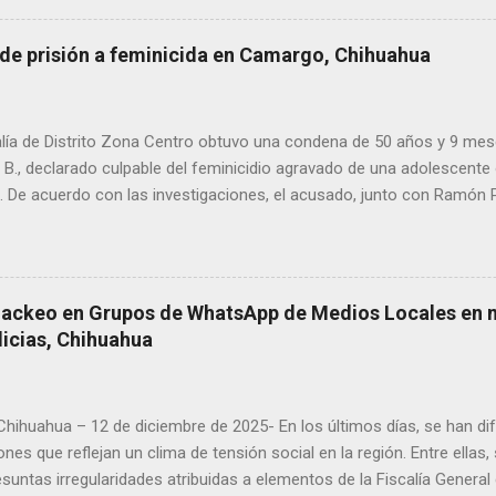
 de prisión a feminicida en Camargo, Chihuahua
lía de Distrito Zona Centro obtuvo una condena de 50 años y 9 mes
. B., declarado culpable del feminicidio agravado de una adolescente 
De acuerdo con las investigaciones, el acusado, junto con Ramón Porf
ó a la víctima, cuyo cuerpo fue hallado en septiembre de 2022 en un
ra Contec. El Tribunal de Enjuiciamiento del Distrito Judicial Camar
n el Centro de Reinserción Social Estatal número 1 de Aquiles Serd
708 mil 500 pesos por reparación del daño y una multa de 58 mil pe
Hackeo en Grupos de WhatsApp de Medios Locales en 
este año, Ramón Porfirio V. P. recibió una sentencia de 45 años de pr
licias, Chihuahua
imen.
 Chihuahua – 12 de diciembre de 2025- En los últimos días, se han di
ones que reflejan un clima de tensión social en la región. Entre ellas
suntas irregularidades atribuidas a elementos de la Fiscalía General