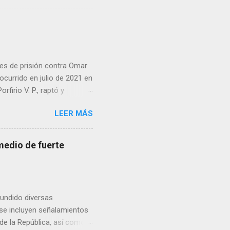
es de prisión contra Omar
ocurrido en julio de 2021 en
irio V. P., raptó y
 predio cercano a la
LEER MÁS
go ordenó que la pena se
án, además de imponer el
sos. Cabe recordar que en
medio de fuerte
isión por su participación
fundido diversas
, se incluyen señalamientos
 de la República, así como