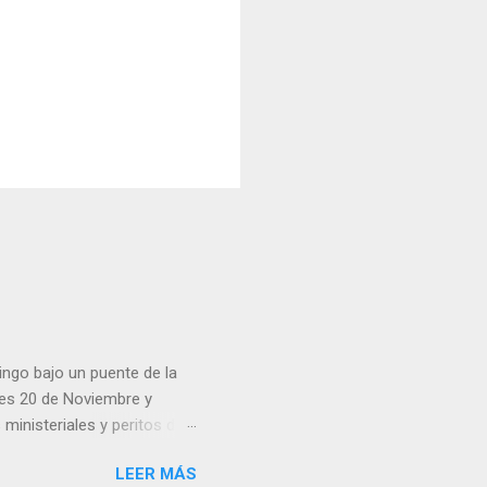
ingo bajo un puente de la
lles 20 de Noviembre y
inisteriales y peritos de
iolencia. Habitantes de la
LEER MÁS
cen su identidad.