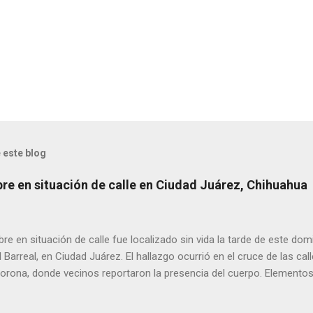
 este blog
bre en situación de calle en Ciudad Juárez, Chihuahua
 en situación de calle fue localizado sin vida la tarde de este dom
l Barreal, en Ciudad Juárez. El hallazgo ocurrió en el cruce de las ca
rona, donde vecinos reportaron la presencia del cuerpo. Elementos m
ía Zona Norte confirmaron que el fallecido no presentaba huellas de v
alaron que el hombre solía pernoctar en ese lugar, aunque descono